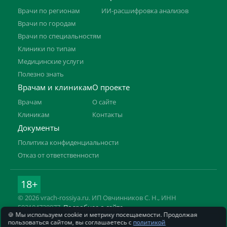
Врачи по регионам
ИИ-расшифровка анализов
Врачи по городам
Врачи по специальностям
Клиники по типам
Медицинские услуги
Полезно знать
Врачам и клиникам
О проекте
Врачам
О сайте
Клиникам
Контакты
Документы
Политика конфиденциальности
Отказ от ответственности
18+
© 2026 vrach-rossiya.ru. ИП Овчинников С. Н., ИНН
592104728977.
Подробнее о сайте
🍪 Мы используем cookie и метрику посещаемости. Продолжая
Информация на сайте не заменяет приём врача. Имеются
пользоваться сайтом, вы соглашаетесь с
политикой