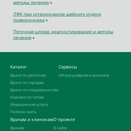
методы лечения
»
ЛФК при остеохондрозе шейного отдела
позвоночника
»
Пяточная шпора: диагностирование и методы
лечения
»
Каталог
Сервисы
Врачи по регионам
ИИ-расшифровка анализов
Врачи по городам
Врачи по специальностям
Клиники по типам
Медицинские услуги
Полезно знать
Врачам и клиникам
О проекте
Врачам
О сайте