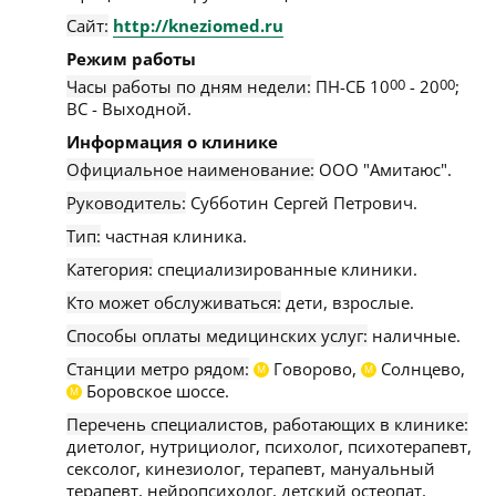
Сайт:
http://kneziomed.ru
Режим работы
Часы работы по дням недели:
ПН-СБ 10
00
- 20
00
;
ВС - Выходной.
Информация о клинике
Официальное наименование:
ООО "Амитаюс".
Руководитель:
Субботин Сергей Петрович.
Тип:
частная клиника.
Категория:
специализированные клиники.
Кто может обслуживаться:
дети, взрослые.
Способы оплаты медицинских услуг:
наличные.
Станции метро рядом:
Говорово,
Солнцево,
М
М
Боровское шоссе.
М
Перечень специалистов, работающих в клинике:
диетолог, нутрициолог, психолог, психотерапевт,
сексолог, кинезиолог, терапевт, мануальный
терапевт, нейропсихолог, детский остеопат,