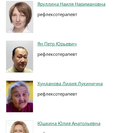
Яруллина Наиля Наримановна
рефлексотерапевт
Ян Петр Юрьевич
рефлексотерапевт
Хунданова Лидия Лукинична
рефлексотерапевт
Юшкина Юлия Анатольевна