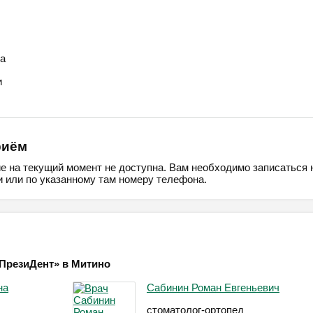
а
и
риём
ие на текущий момент не доступна. Вам необходимо записаться 
 или по указанному там номеру телефона.
«ПрезиДент» в Митино
на
Сабинин Роман Евгеньевич
стоматолог-ортопед