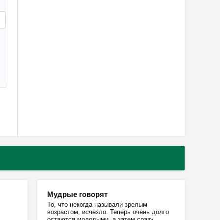
Мудрые говорят
То, что некогда называли зрелым
возрастом, исчезло. Теперь очень долго
остаются молодыми, а затем сразу