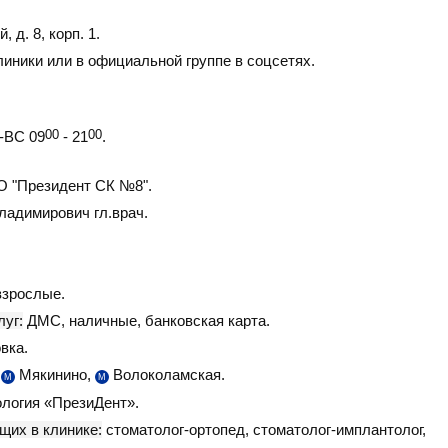
 д. 8, корп. 1
.
линики или в официальной группе в соцсетях.
ВС 09
00
- 21
00
.
 "Президент СК №8".
адимирович гл.врач.
взрослые.
уг:
ДМС, наличные, банковская карта.
вка.
,
Мякинино,
Волоколамская.
М
М
логия «ПрезиДент».
щих в клинике:
стоматолог-ортопед, стоматолог-имплантолог,