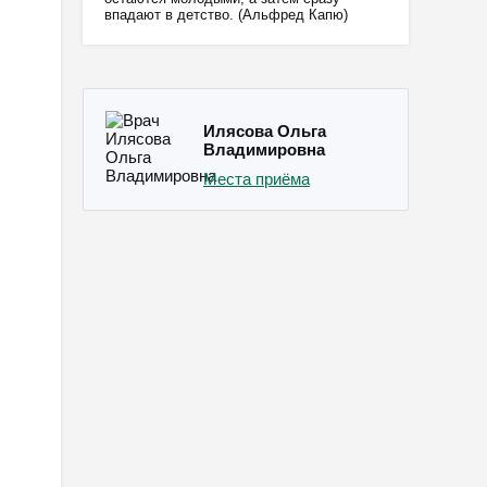
впадают в детство. (Альфред Капю)
Илясова Ольга
Владимировна
Места приёма