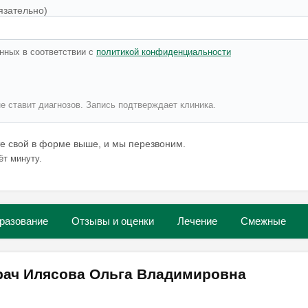
язательно)
нных в соответствии с
политикой конфиденциальности
не ставит диагнозов. Запись подтверждает клиника.
те свой в форме выше, и мы перезвоним.
ёт минуту.
разование
Отзывы и оценки
Лечение
Смежные
рач Илясова Ольга Владимировна