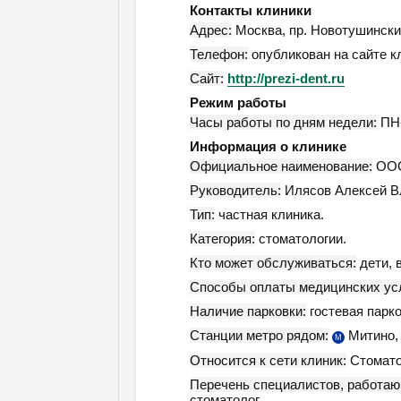
Контакты клиники
Адрес:
Москва
,
пр. Новотушинский,
Телефон:
опубликован на сайте к
Сайт:
http://prezi-dent.ru
Режим работы
Часы работы по дням недели:
ПН-
Информация о клинике
Официальное наименование:
ООО
Руководитель:
Илясов Алексей Вл
Тип:
частная клиника.
Категория:
стоматологии.
Кто может обслуживаться:
дети, 
Способы оплаты медицинских усл
Наличие парковки:
гостевая парко
Станции метро рядом:
Митино
М
Относится к сети клиник:
Стомато
Перечень специалистов, работаю
стоматолог.