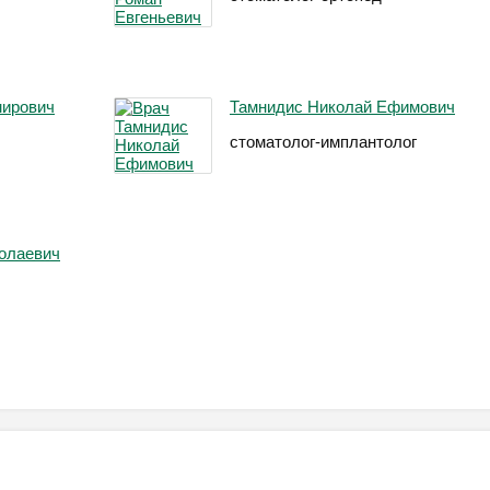
мирович
Тамнидис Николай Ефимович
стоматолог-имплантолог
олаевич