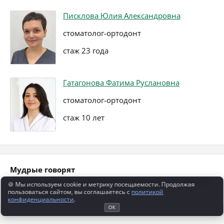
Писклова Юлия Александровна
стоматолог-ортодонт
стаж 23 года
Гатагонова Фатима Руслановна
стоматолог-ортодонт
стаж 10 лет
Мудрые говорят
Гигиена учит, как быть цепной собакой собственного здоровья.
🍪 Мы используем cookie и метрику посещаемости. Продолжая
(В. О. Ключевский)
пользоваться сайтом, вы соглашаетесь с
политикой
конфиденциальности
.
ОК