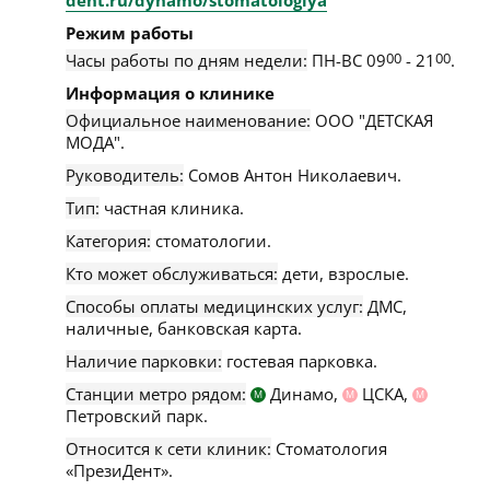
dent.ru/dynamo/stomatologiya
Режим работы
Часы работы по дням недели:
ПН-ВС 09
00
- 21
00
.
Информация о клинике
Официальное наименование:
ООО "ДЕТСКАЯ
МОДА".
Руководитель:
Сомов Антон Николаевич.
Тип:
частная клиника.
Категория:
стоматологии.
Кто может обслуживаться:
дети, взрослые.
Способы оплаты медицинских услуг:
ДМС,
наличные, банковская карта.
Наличие парковки:
гостевая парковка.
Станции метро рядом:
Динамо,
ЦСКА,
М
М
М
Петровский парк.
Относится к сети клиник:
Стоматология
«ПрезиДент».