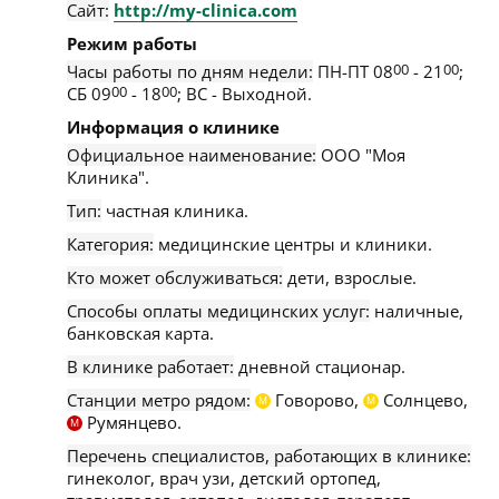
Сайт:
http://my-clinica.com
Режим работы
Часы работы по дням недели:
ПН-ПТ 08
00
- 21
00
;
СБ 09
00
- 18
00
; ВС - Выходной.
Информация о клинике
Официальное наименование:
ООО "Моя
Клиника".
Тип:
частная клиника.
Категория:
медицинские центры и клиники.
Кто может обслуживаться:
дети, взрослые.
Способы оплаты медицинских услуг:
наличные,
банковская карта.
В клинике работает:
дневной стационар.
Станции метро рядом:
Говорово,
Солнцево,
М
М
Румянцево.
М
Перечень специалистов, работающих в клинике:
гинеколог, врач узи, детский ортопед,