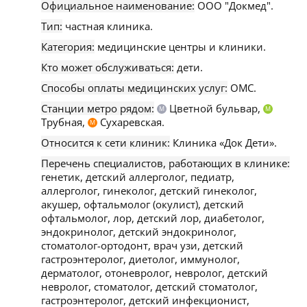
Официальное наименование:
ООО "Докмед".
Тип:
частная клиника.
Категория:
медицинские центры и клиники.
Кто может обслуживаться:
дети.
Способы оплаты медицинских услуг:
ОМС.
Станции метро рядом:
Цветной бульвар,
М
М
Трубная,
Сухаревская.
М
Относится к сети клиник:
Клиника «Док Дети».
Перечень специалистов, работающих в клинике:
генетик, детский аллерголог, педиатр,
аллерголог, гинеколог, детский гинеколог,
акушер, офтальмолог (окулист), детский
офтальмолог, лор, детский лор, диабетолог,
эндокринолог, детский эндокринолог,
стоматолог-ортодонт, врач узи, детский
гастроэнтеролог, диетолог, иммунолог,
дерматолог, отоневролог, невролог, детский
невролог, стоматолог, детский стоматолог,
гастроэнтеролог, детский инфекционист,