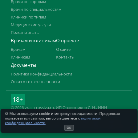
Врачи по городам
Врачи по специальностям
Клиники по типам
Медицинские услуги
Полезно знать
Врачам и клиникам
О проекте
Врачам
О сайте
Клиникам
Контакты
Документы
Политика конфиденциальности
Отказ от ответственности
18+
© 2026 vrach-rossiya.ru. ИП Овчинников С. Н., ИНН
592104728977.
Подробнее о сайте
🍪 Мы используем cookie и метрику посещаемости. Продолжая
пользоваться сайтом, вы соглашаетесь с
политикой
Информация на сайте не заменяет приём врача. Имеются
конфиденциальности
.
противопоказания, необходима консультация специалиста.
ОК