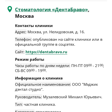
Стоматология «ДентаБраво»
,
Москва
Контакты клиники
Адрес:
Москва
,
ул. Нелидовская, д. 16
.
Телефон:
опубликован на сайте клиники или в
официальной группе в соцсетях.
Сайт:
https://dentabravo.ru
Режим работы
Часы работы по дням недели:
ПН-ПТ 09
00
- 21
00
;
СБ-ВС 09
00
- 19
00
.
Информация о клинике
Официальное наименование:
ООО "Мэджик
дэнтал студио".
Руководитель:
Музалевский Михаил Юрьевич.
Тип:
частная клиника.
Категория:
стоматологии.