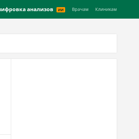
Версия для слабовидящих
ифровка анализов
Врачам
Клиникам
ИИ