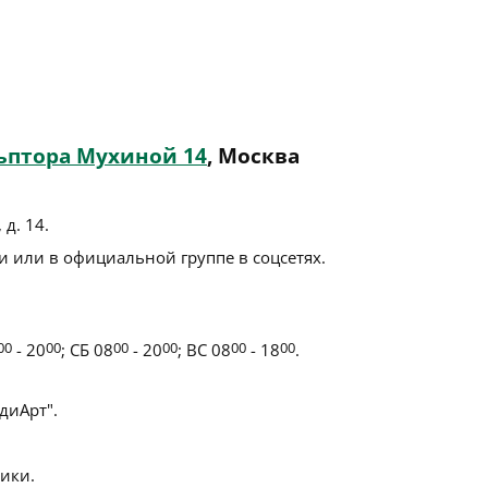
ьптора Мухиной 14
, Москва
 д. 14
.
 или в официальной группе в соцсетях.
00
- 20
00
; СБ 08
00
- 20
00
; ВС 08
00
- 18
00
.
иАрт".
ики.