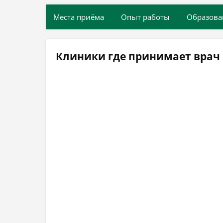
Места приёма
Опыт работы
Образова
Клиники где принимает врач