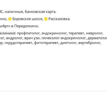
С, наличные, банковская карта.
ино,
Боровское шоссе,
Рассказовка.
М
М
иАрт» в Переделкино.
 клинике:
профпатолог, эндокринолог, терапевт, невролог,
ог, андролог, врач узи, гинеколог-эндокринолог, дерматоло
р, гирудотерапевт, фитотерапевт, диетолог, вертебролог,