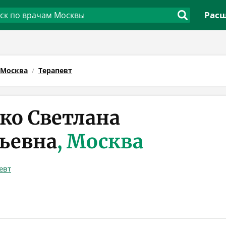
Расш
Москва
Терапевт
ко Светлана
ьевна
, Москва
евт