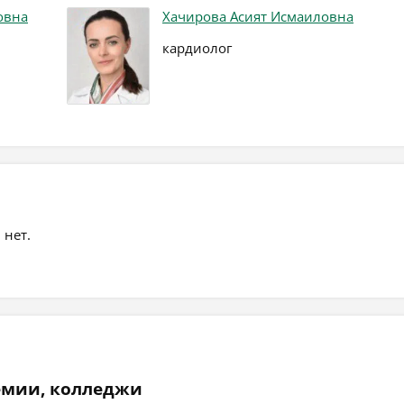
овна
Хачирова Асият Исмаиловна
кардиолог
 нет.
емии, колледжи