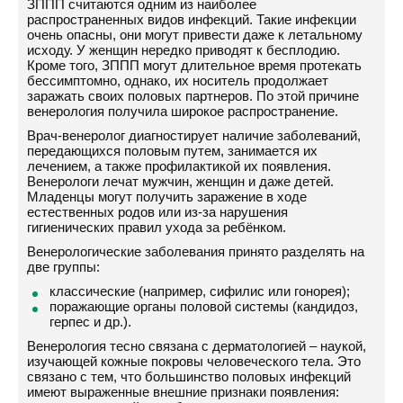
ЗППП считаются одним из наиболее
распространенных видов инфекций. Такие инфекции
очень опасны, они могут привести даже к летальному
исходу. У женщин нередко приводят к бесплодию.
Кроме того, ЗППП могут длительное время протекать
бессимптомно, однако, их носитель продолжает
заражать своих половых партнеров. По этой причине
венерология получила широкое распространение.
Врач-венеролог диагностирует наличие заболеваний,
передающихся половым путем, занимается их
лечением, а также профилактикой их появления.
Венерологи лечат мужчин, женщин и даже детей.
Младенцы могут получить заражение в ходе
естественных родов или из-за нарушения
гигиенических правил ухода за ребёнком.
Венерологические заболевания принято разделять на
две группы:
классические (например, сифилис или гонорея);
поражающие органы половой системы (кандидоз,
герпес и др.).
Венерология тесно связана с дерматологией – наукой,
изучающей кожные покровы человеческого тела. Это
связано с тем, что большинство половых инфекций
имеют выраженные внешние признаки появления: