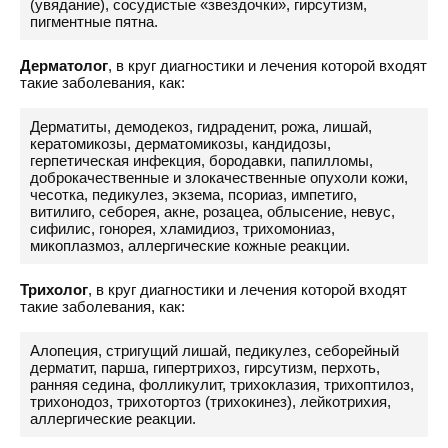
(увядание), сосудистые «звездочки», гирсутизм,
пигментные пятна.
Дерматолог
, в круг диагностики и лечения которой входят
такие заболевания, как:
Дерматиты, демодекоз, гидраденит, рожа, лишай,
кератомикозы, дерматомикозы, кандидозы,
герпетическая инфекция, бородавки, папилломы,
доброкачественные и злокачественные опухоли кожи,
чесотка, педикулез, экзема, псориаз, импетиго,
витилиго, себорея, акне, розацеа, облысение, невус,
сифилис, гонорея, хламидиоз, трихомониаз,
микоплазмоз, аллергические кожные реакции.
Трихолог
, в круг диагностики и лечения которой входят
такие заболевания, как:
Алопеция, стригущий лишай, педикулез, себорейный
дерматит, парша, гипертрихоз, гирсутизм, перхоть,
ранняя седина, фолликулит, трихоклазия, трихоптилоз,
трихонодоз, трихотортоз (трихокинез), лейкотрихия,
аллергические реакции.