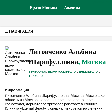
Врачам
Кли
Версия для слабовидящих
Врачи
Москвы
Анализы
☰ НАВИГАЦИЯ
Литовченко Альбина
Шарифулловна
, Москва
венеролог
,
врач-косметолог
,
дерматолог
,
трихолог
Информация
Литовченко Альбина Шарифулловна, Москва, Московская
область и г.Москва, взрослый врач: венеролог, врач-
косметолог, дерматолог, трихолог, работает в клинике:
Клиника «Eternal Beauty», специализируется на лечении