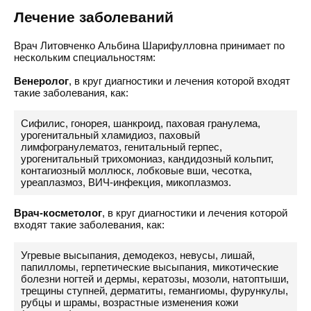
Лечение заболеваний
Врач Литовченко Альбина Шарифулловна принимает по
нескольким специальностям:
Венеролог
, в круг диагностики и лечения которой входят
такие заболевания, как:
Сифилис, гонорея, шанкроид, паховая гранулема,
урогенитальный хламидиоз, паховый
лимфогранулематоз, генитальный герпес,
урогенитальный трихомониаз, кандидозный кольпит,
контагиозный моллюск, лобковые вши, чесотка,
уреаплазмоз, ВИЧ-инфекция, микоплазмоз.
Врач-косметолог
, в круг диагностики и лечения которой
входят такие заболевания, как:
Угревые высыпания, демодекоз, невусы, лишай,
папилломы, герпетические высыпания, микотические
болезни ногтей и дермы, кератозы, мозоли, натоптыши,
трещины ступней, дерматиты, гемангиомы, фурункулы,
рубцы и шрамы, возрастные изменения кожи