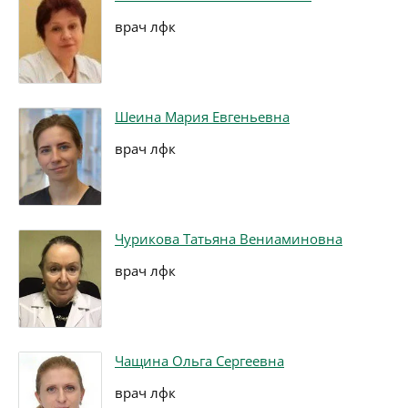
врач лфк
Шеина Мария Евгеньевна
врач лфк
Чурикова Татьяна Вениаминовна
врач лфк
Чащина Ольга Сергеевна
врач лфк