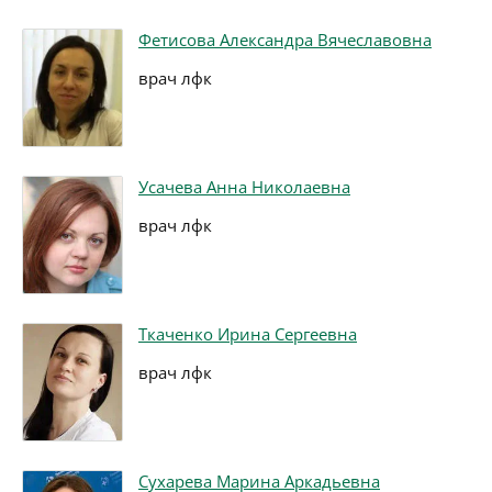
Фетисова Александра Вячеславовна
врач лфк
Усачева Анна Николаевна
врач лфк
Ткаченко Ирина Сергеевна
врач лфк
Сухарева Марина Аркадьевна