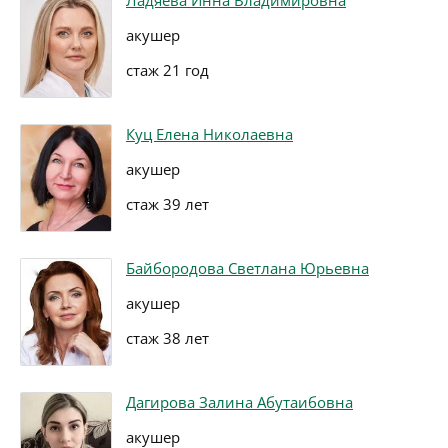
Ладяева Инна Владимировна
акушер
стаж 21 год
Куц Елена Николаевна
акушер
стаж 39 лет
Байбородова Светлана Юрьевна
акушер
стаж 38 лет
Дагирова Залина Абутаибовна
акушер