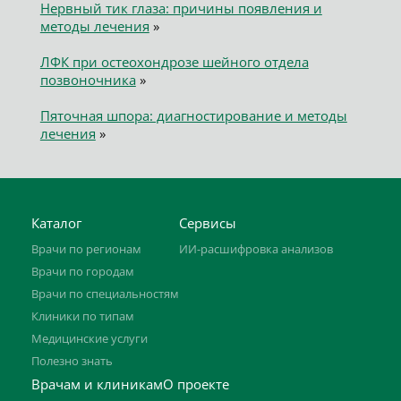
Нервный тик глаза: причины появления и
методы лечения
»
ЛФК при остеохондрозе шейного отдела
позвоночника
»
Пяточная шпора: диагностирование и методы
лечения
»
Каталог
Сервисы
Врачи по регионам
ИИ-расшифровка анализов
Врачи по городам
Врачи по специальностям
Клиники по типам
Медицинские услуги
Полезно знать
Врачам и клиникам
О проекте