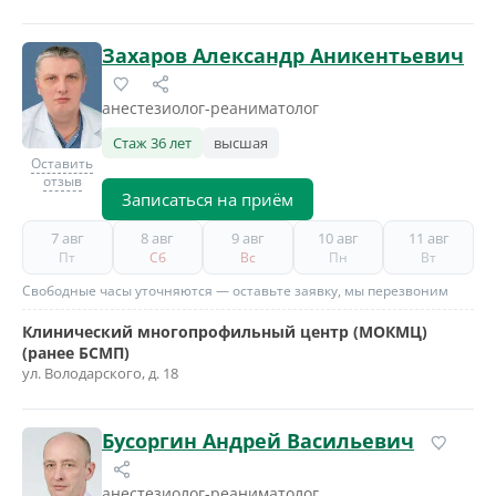
Захаров Александр Аникентьевич
анестезиолог-реаниматолог
Стаж 36 лет
высшая
Оставить
отзыв
Записаться на приём
7 авг
8 авг
9 авг
10 авг
11 авг
Пт
Сб
Вс
Пн
Вт
Свободные часы уточняются — оставьте заявку, мы перезвоним
Клинический многопрофильный центр (МОКМЦ)
(ранее БСМП)
ул. Володарского, д. 18
Бусоргин Андрей Васильевич
анестезиолог-реаниматолог