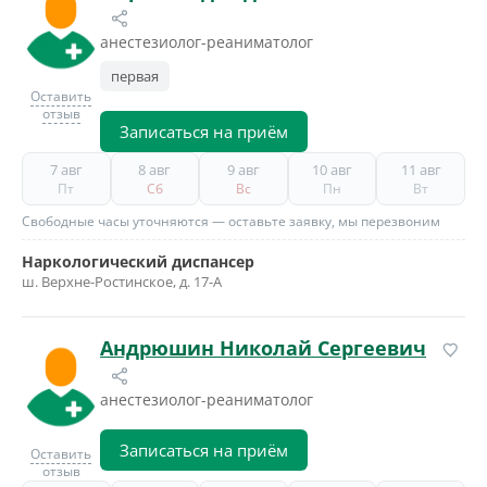
анестезиолог-реаниматолог
первая
Оставить
отзыв
Записаться на приём
7 авг
8 авг
9 авг
10 авг
11 авг
Пт
Сб
Вс
Пн
Вт
Свободные часы уточняются — оставьте заявку, мы перезвоним
Наркологический диспансер
ш. Верхне-Ростинское, д. 17-А
Андрюшин Николай Сергеевич
анестезиолог-реаниматолог
Записаться на приём
Оставить
отзыв