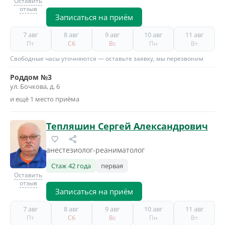
Оставить
отзыв
Записаться на приём
7 авг
8 авг
9 авг
10 авг
11 авг
Пт
Сб
Вс
Пн
Вт
Свободные часы уточняются — оставьте заявку, мы перезвоним
Роддом №3
ул. Бочкова, д. 6
и ещё 1 место приёма
Тепляшин Сергей Александрович
анестезиолог-реаниматолог
Стаж 42 года
первая
Оставить
отзыв
Записаться на приём
7 авг
8 авг
9 авг
10 авг
11 авг
Пт
Сб
Вс
Пн
Вт