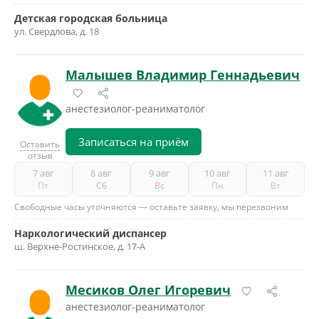
Детская городская больница
ул. Свердлова, д. 18
Малышев Владимир Геннадьевич
анестезиолог-реаниматолог
Записаться на приём
Оставить
отзыв
7 авг
8 авг
9 авг
10 авг
11 авг
Пт
Сб
Вс
Пн
Вт
Свободные часы уточняются — оставьте заявку, мы перезвоним
Наркологический диспансер
ш. Верхне-Ростинское, д. 17-А
Месиков Олег Игоревич
анестезиолог-реаниматолог