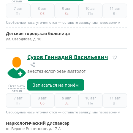
отзыв
7 авг
8 авг
9 авг
10 авг
11 авг
Пт
Сб
Вс
Пн
Вт
Свободные часы уточняются — оставьте заявку, мы перезвоним
Детская городская больница
ул. Свердлова, д. 18
Сухов Геннадий Васильевич
анестезиолог-реаниматолог
Записаться на приём
Оставить
отзыв
7 авг
8 авг
9 авг
10 авг
11 авг
Пт
Сб
Вс
Пн
Вт
Свободные часы уточняются — оставьте заявку, мы перезвоним
Наркологический диспансер
ш. Верхне-Ростинское, д. 17-А