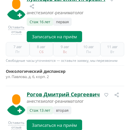
анестезиолог-реаниматолог
Стаж 16 лет
первая
Оставить
отзыв
Записаться на приём
7 авг
8 авг
9 авг
10 авг
11 авг
Пт
Сб
Вс
Пн
Вт
Свободные часы уточняются — оставьте заявку, мы перезвоним
Онкологический диспансер
ул. Павлова, д. 6, корп. 2
Рогов Дмитрий Сергеевич
анестезиолог-реаниматолог
Стаж 13 лет
вторая
Оставить
Записаться на приём
отзыв