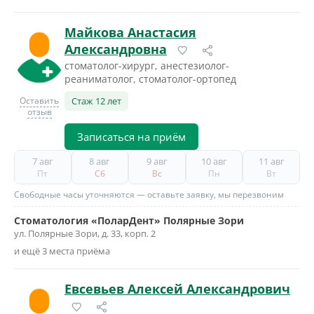
Майкова Анастасия
Александровна
стоматолог-хирург, анестезиолог-
реаниматолог, стоматолог-ортопед
Оставить
Стаж 12 лет
отзыв
Записаться на приём
7 авг
8 авг
9 авг
10 авг
11 авг
Пт
Сб
Вс
Пн
Вт
Свободные часы уточняются — оставьте заявку, мы перезвоним
Стоматология «ПоларДент» Полярные Зори
ул. Полярные Зори, д. 33, корп. 2
и ещё 3 места приёма
Евсевьев Алексей Александрович