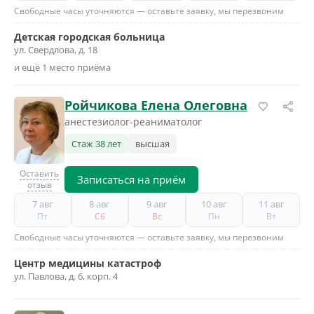
Свободные часы уточняются — оставьте заявку, мы перезвоним
Детская городская больница
ул. Свердлова, д. 18
и ещё 1 место приёма
Ройчикова Елена Олеговна
анестезиолог-реаниматолог
Стаж 38 лет
высшая
Оставить
Записаться на приём
отзыв
7 авг
8 авг
9 авг
10 авг
11 авг
Пт
Сб
Вс
Пн
Вт
Свободные часы уточняются — оставьте заявку, мы перезвоним
Центр медицины катастроф
ул. Павлова, д. 6, корп. 4