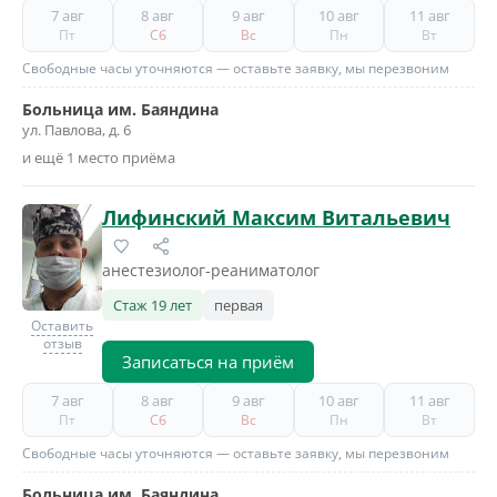
7 авг
8 авг
9 авг
10 авг
11 авг
Пт
Сб
Вс
Пн
Вт
Свободные часы уточняются — оставьте заявку, мы перезвоним
Больница им. Баяндина
ул. Павлова, д. 6
и ещё 1 место приёма
Лифинский Максим Витальевич
анестезиолог-реаниматолог
Стаж 19 лет
первая
Оставить
отзыв
Записаться на приём
7 авг
8 авг
9 авг
10 авг
11 авг
Пт
Сб
Вс
Пн
Вт
Свободные часы уточняются — оставьте заявку, мы перезвоним
Больница им. Баяндина