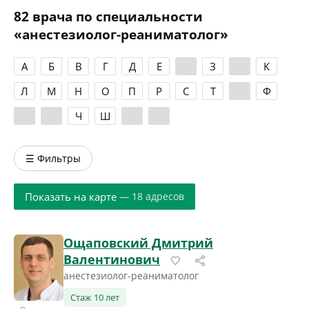
82 врача по специальности
«анестезиолог-реаниматолог»
А
Б
В
Г
Д
Е
Ж
З
И
К
Л
М
Н
О
П
Р
С
Т
У
Ф
Х
Ц
Ч
Ш
Э
Я
☰ Фильтры
Показать на карте
— 18 адресов
Ощаповский Дмитрий
Валентинович
анестезиолог-реаниматолог
Стаж 10 лет