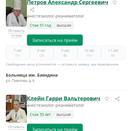
Петров Александр Сергеевич
анестезиолог-реаниматолог
Стаж 51 год
высшая
Оставить
отзыв
Записаться на приём
7 авг
8 авг
9 авг
10 авг
11 авг
Пт
Сб
Вс
Пн
Вт
Свободные часы уточняются — оставьте заявку, мы перезвоним
Больница им. Баяндина
ул. Павлова, д. 6
Клейн Гарри Вальтерович
анестезиолог-реаниматолог
Стаж 55 лет
высшая
Оставить
Записаться на приём