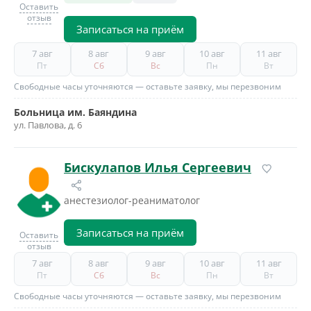
Оставить
отзыв
Записаться на приём
7 авг
8 авг
9 авг
10 авг
11 авг
Пт
Сб
Вс
Пн
Вт
Свободные часы уточняются — оставьте заявку, мы перезвоним
Больница им. Баяндина
ул. Павлова, д. 6
Бискулапов Илья Сергеевич
анестезиолог-реаниматолог
Записаться на приём
Оставить
отзыв
7 авг
8 авг
9 авг
10 авг
11 авг
Пт
Сб
Вс
Пн
Вт
Свободные часы уточняются — оставьте заявку, мы перезвоним