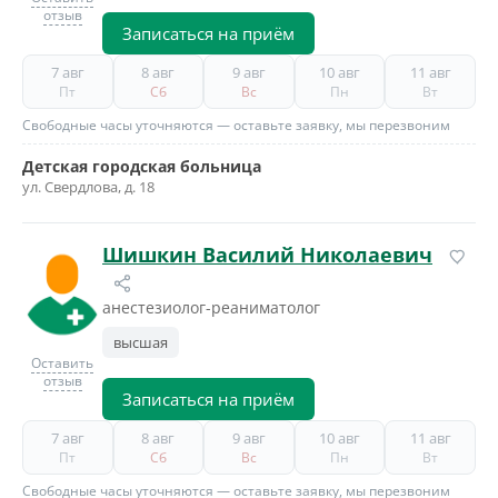
отзыв
Записаться на приём
7 авг
8 авг
9 авг
10 авг
11 авг
Пт
Сб
Вс
Пн
Вт
Свободные часы уточняются — оставьте заявку, мы перезвоним
Детская городская больница
ул. Свердлова, д. 18
Шишкин Василий Николаевич
анестезиолог-реаниматолог
высшая
Оставить
отзыв
Записаться на приём
7 авг
8 авг
9 авг
10 авг
11 авг
Пт
Сб
Вс
Пн
Вт
Свободные часы уточняются — оставьте заявку, мы перезвоним