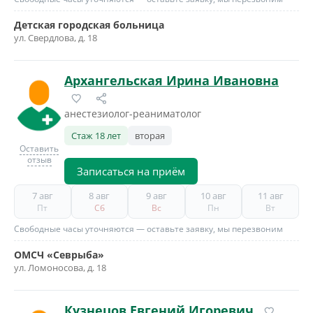
Детская городская больница
ул. Свердлова, д. 18
Архангельская Ирина Ивановна
анестезиолог-реаниматолог
Стаж 18 лет
вторая
Оставить
отзыв
Записаться на приём
7 авг
8 авг
9 авг
10 авг
11 авг
Пт
Сб
Вс
Пн
Вт
Свободные часы уточняются — оставьте заявку, мы перезвоним
ОМСЧ «Севрыба»
ул. Ломоносова, д. 18
Кузнецов Евгений Игоревич