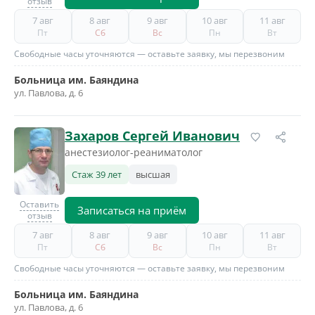
отзыв
7 авг
8 авг
9 авг
10 авг
11 авг
Пт
Сб
Вс
Пн
Вт
Свободные часы уточняются — оставьте заявку, мы перезвоним
Больница им. Баяндина
ул. Павлова, д. 6
Захаров Сергей Иванович
анестезиолог-реаниматолог
Стаж 39 лет
высшая
Оставить
Записаться на приём
отзыв
7 авг
8 авг
9 авг
10 авг
11 авг
Пт
Сб
Вс
Пн
Вт
Свободные часы уточняются — оставьте заявку, мы перезвоним
Больница им. Баяндина
ул. Павлова, д. 6