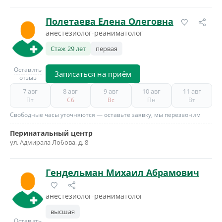
Полетаева Елена Олеговна
анестезиолог-реаниматолог
Стаж 29 лет
первая
Оставить
Записаться на приём
отзыв
7 авг
8 авг
9 авг
10 авг
11 авг
Пт
Сб
Вс
Пн
Вт
Свободные часы уточняются — оставьте заявку, мы перезвоним
Перинатальный центр
ул. Адмирала Лобова, д. 8
Гендельман Михаил Абрамович
анестезиолог-реаниматолог
высшая
Оставить