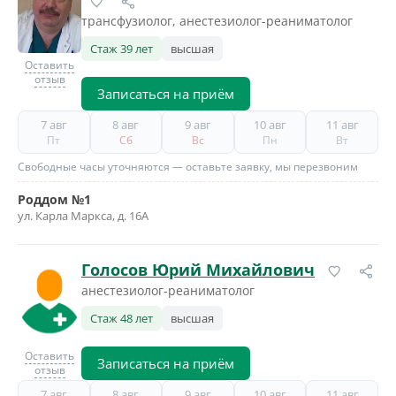
трансфузиолог, анестезиолог-реаниматолог
Стаж 39 лет
высшая
Оставить
отзыв
Записаться на приём
7 авг
8 авг
9 авг
10 авг
11 авг
Пт
Сб
Вс
Пн
Вт
Свободные часы уточняются — оставьте заявку, мы перезвоним
Роддом №1
ул. Карла Маркса, д. 16А
Голосов Юрий Михайлович
анестезиолог-реаниматолог
Стаж 48 лет
высшая
Оставить
Записаться на приём
отзыв
7 авг
8 авг
9 авг
10 авг
11 авг