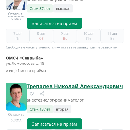
Стаж 37 лет
высшая
Оставить
отзыв
Записаться на приём
7 авг
8 авг
9 авг
10 авг
11 авг
Пт
Сб
Вс
Пн
Вт
Свободные часы уточняются — оставьте заявку, мы перезвоним
ОМСЧ «Севрыба»
ул. Ломоносова, д. 18
и ещё 1 место приёма
Трепалев Николай Александрович
анестезиолог-реаниматолог
Стаж 13 лет
вторая
Оставить
отзыв
Записаться на приём