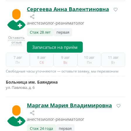
Сергеева Анна Валентиновна
анестезиолог-реаниматолог
Стаж 28 лет
первая
Оставить
отзыв
Записаться на приём
7 авг
8 авг
9 авг
10 авг
11 авг
Пт
Сб
Вс
Пн
Вт
Свободные часы уточняются — оставьте заявку, мы перезвоним
Больница им. Баяндина
ул. Павлова, д. 6
Маргам Мария Владимировна
анестезиолог-реаниматолог
Стаж 24 года
первая