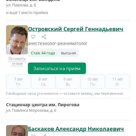
ул. Павлова, д. 6
и ещё 1 место приёма
Островский Сергей Геннадьевич
анестезиолог-реаниматолог
Стаж 44 года
высшая
Оставить
отзыв
Записаться на приём
7 авг
8 авг
9 авг
10 авг
11 авг
Пт
Сб
Вс
Пн
Вт
Свободные часы уточняются — оставьте заявку, мы перезвоним
Стационар центра им. Пирогова
ул. Павлика Морозова, д. 6
Баскаков Александр Николаевич