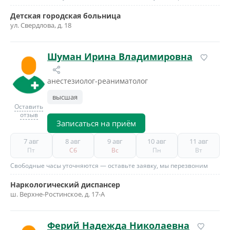
Детская городская больница
ул. Свердлова, д. 18
Шуман Ирина Владимировна
анестезиолог-реаниматолог
высшая
Оставить
отзыв
Записаться на приём
7 авг
8 авг
9 авг
10 авг
11 авг
Пт
Сб
Вс
Пн
Вт
Свободные часы уточняются — оставьте заявку, мы перезвоним
Наркологический диспансер
ш. Верхне-Ростинское, д. 17-А
Ферий Надежда Николаевна