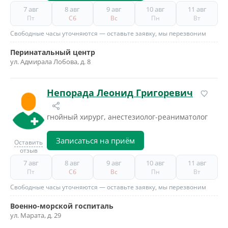
7 авг
8 авг
9 авг
10 авг
11 авг
Пт
Сб
Вс
Пн
Вт
Свободные часы уточняются — оставьте заявку, мы перезвоним
Перинатальный центр
ул. Адмирала Лобова, д. 8
Непорада Леонид Григоревич
гнойный хирург, анестезиолог-реаниматолог
Записаться на приём
Оставить
отзыв
7 авг
8 авг
9 авг
10 авг
11 авг
Пт
Сб
Вс
Пн
Вт
Свободные часы уточняются — оставьте заявку, мы перезвоним
Военно-морской госпиталь
ул. Марата, д. 29