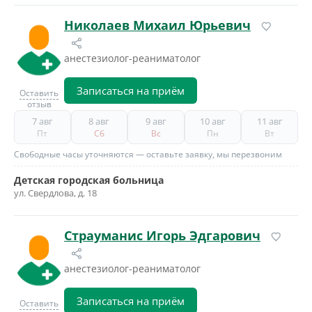
Николаев Михаил Юрьевич
анестезиолог-реаниматолог
Записаться на приём
Оставить
отзыв
7 авг
8 авг
9 авг
10 авг
11 авг
Пт
Сб
Вс
Пн
Вт
Свободные часы уточняются — оставьте заявку, мы перезвоним
Детская городская больница
ул. Свердлова, д. 18
Страуманис Игорь Эдгарович
анестезиолог-реаниматолог
Записаться на приём
Оставить