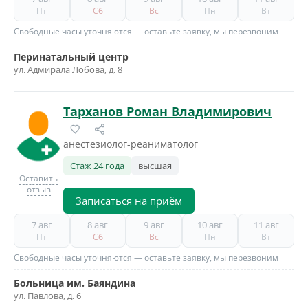
Пт
Сб
Вс
Пн
Вт
Свободные часы уточняются — оставьте заявку, мы перезвоним
Перинатальный центр
ул. Адмирала Лобова, д. 8
Тарханов Роман Владимирович
анестезиолог-реаниматолог
Стаж 24 года
высшая
Оставить
отзыв
Записаться на приём
7 авг
8 авг
9 авг
10 авг
11 авг
Пт
Сб
Вс
Пн
Вт
Свободные часы уточняются — оставьте заявку, мы перезвоним
Больница им. Баяндина
ул. Павлова, д. 6