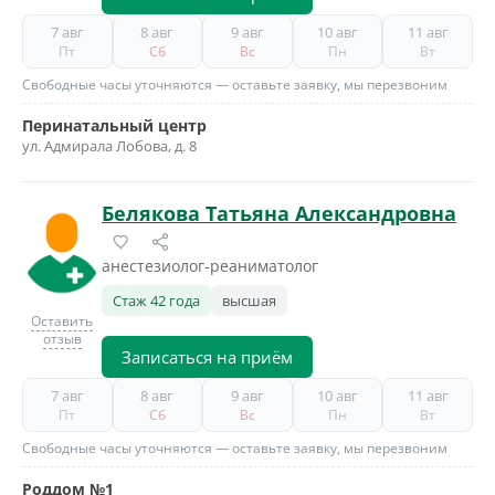
7 авг
8 авг
9 авг
10 авг
11 авг
Пт
Сб
Вс
Пн
Вт
Свободные часы уточняются — оставьте заявку, мы перезвоним
Перинатальный центр
ул. Адмирала Лобова, д. 8
Белякова Татьяна Александровна
анестезиолог-реаниматолог
Стаж 42 года
высшая
Оставить
отзыв
Записаться на приём
7 авг
8 авг
9 авг
10 авг
11 авг
Пт
Сб
Вс
Пн
Вт
Свободные часы уточняются — оставьте заявку, мы перезвоним
Роддом №1