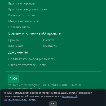
Врачи по городам
Врачи по специальностям
Клиники по типам
Медицинские услуги
Полезно знать
Врачам и клиникам
О проекте
Врачам
О сайте
Клиникам
Контакты
Документы
Политика конфиденциальности
Отказ от ответственности
18+
© 2026 vrach-rossiya.ru. ИП Овчинников С. Н., ИНН
592104728977.
Подробнее о сайте
🍪 Мы используем cookie и метрику посещаемости. Продолжая
Информация на сайте не заменяет приём врача. Имеются
пользоваться сайтом, вы соглашаетесь с
политикой
противопоказания, необходима консультация специалиста.
конфиденциальности
.
ОК