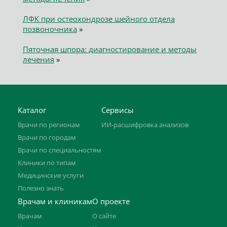
ЛФК при остеохондрозе шейного отдела
позвоночника
»
Пяточная шпора: диагностирование и методы
лечения
»
Каталог
Сервисы
Врачи по регионам
ИИ-расшифровка анализов
Врачи по городам
Врачи по специальностям
Клиники по типам
Медицинские услуги
Полезно знать
Врачам и клиникам
О проекте
Врачам
О сайте