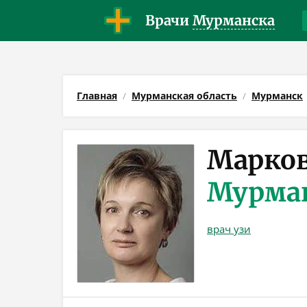
Врачи
Мурманска
Главная
Мурманская область
Мурманск
Марков
Мурма
врач узи