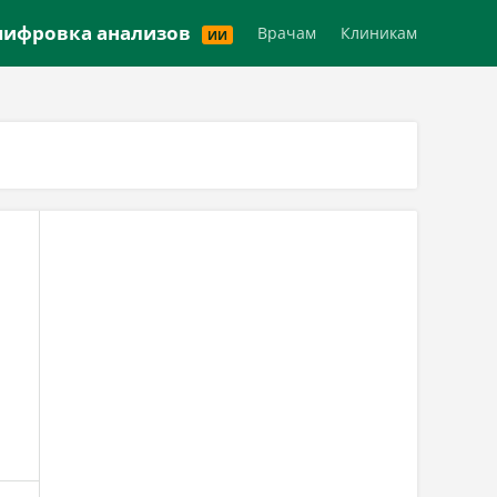
Версия для слабовидящих
ифровка анализов
Врачам
Клиникам
ИИ