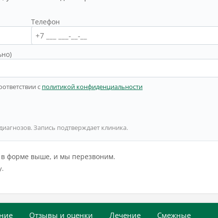
Телефон
ьно)
оответствии с
политикой конфиденциальности
 диагнозов. Запись подтверждает клиника.
й в форме выше, и мы перезвоним.
у.
ние
Отзывы и оценки
Лечение
Смежные