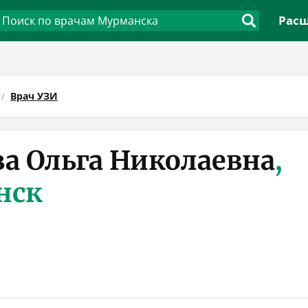
Расш
Врач УЗИ
а Ольга Николаевна
,
нск