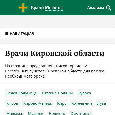
Версия для слабовидящих
Врачи
Москвы
Анализы
☰ НАВИГАЦИЯ
Врачи Кировской области
На странице представлен список городов и
населённых пунктов Кировской области для поиска
необходимого врача.
Белая Холуница
Вятские Поляны
Зуевка
Киров
Кирово-Чепецк
Кирс
Котельнич
Луза
Малмыж
Мураши
Нолинск
Омутнинск