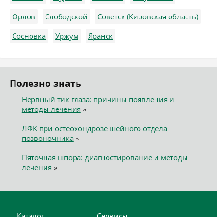
Орлов
Слободской
Советск (Кировская область)
Сосновка
Уржум
Яранск
Полезно знать
Нервный тик глаза: причины появления и
методы лечения
»
ЛФК при остеохондрозе шейного отдела
позвоночника
»
Пяточная шпора: диагностирование и методы
лечения
»
Каталог
Сервисы