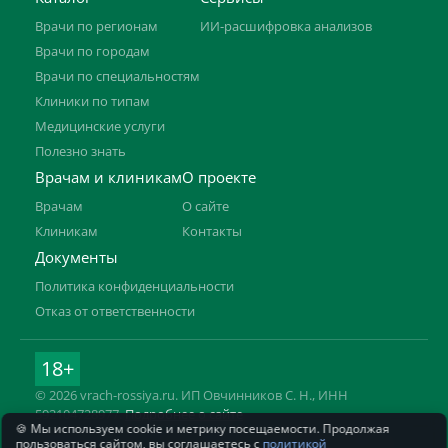
Врачи по регионам
ИИ-расшифровка анализов
Врачи по городам
Врачи по специальностям
Клиники по типам
Медицинские услуги
Полезно знать
Врачам и клиникам
О проекте
Врачам
О сайте
Клиникам
Контакты
Документы
Политика конфиденциальности
Отказ от ответственности
18+
© 2026 vrach-rossiya.ru. ИП Овчинников С. Н., ИНН
592104728977.
Подробнее о сайте
🍪 Мы используем cookie и метрику посещаемости. Продолжая
Информация на сайте не заменяет приём врача. Имеются
пользоваться сайтом, вы соглашаетесь с
политикой