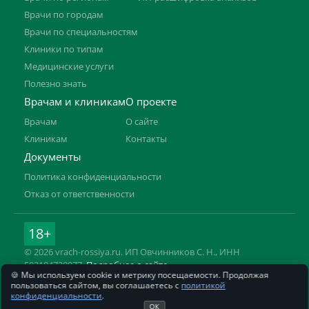
Врачи по городам
Врачи по специальностям
Клиники по типам
Медицинские услуги
Полезно знать
Врачам и клиникам
О проекте
Врачам
О сайте
Клиникам
Контакты
Документы
Политика конфиденциальности
Отказ от ответственности
18+
© 2026 vrach-rossiya.ru. ИП Овчинников С. Н., ИНН
592104728977.
Подробнее о сайте
🍪 Мы используем cookie и метрику посещаемости. Продолжая
Информация на сайте не заменяет приём врача. Имеются
пользоваться сайтом, вы соглашаетесь с
политикой
противопоказания, необходима консультация специалиста.
конфиденциальности
.
ОК