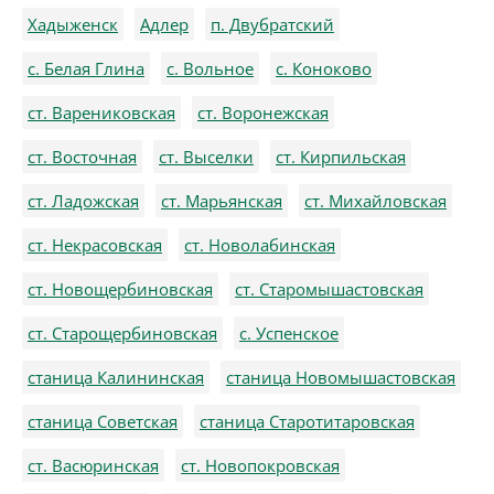
Хадыженск
Адлер
п. Двубратский
с. Белая Глина
с. Вольное
с. Коноково
ст. Варениковская
ст. Воронежская
ст. Восточная
ст. Выселки
ст. Кирпильская
ст. Ладожская
ст. Марьянская
ст. Михайловская
ст. Некрасовская
ст. Новолабинская
ст. Новощербиновская
ст. Старомышастовская
ст. Старощербиновская
с. Успенское
станица Калининская
станица Новомышастовская
станица Советская
станица Старотитаровская
ст. Васюринская
ст. Новопокровская