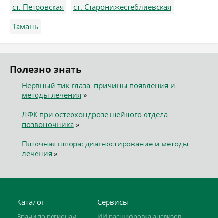
ст. Петровская
ст. Старонижестеблиевская
Тамань
Полезно знать
Нервный тик глаза: причины появления и
методы лечения
»
ЛФК при остеохондрозе шейного отдела
позвоночника
»
Пяточная шпора: диагностирование и методы
лечения
»
Каталог
Сервисы
Врачи по регионам
ИИ-расшифровка анализов