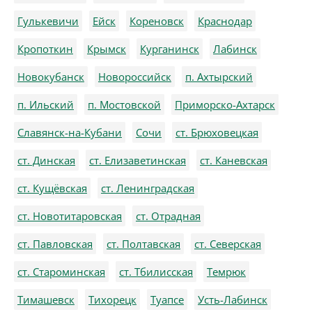
Гулькевичи
Ейск
Кореновск
Краснодар
Кропоткин
Крымск
Курганинск
Лабинск
Новокубанск
Новороссийск
п. Ахтырский
п. Ильский
п. Мостовской
Приморско-Ахтарск
Славянск-на-Кубани
Сочи
ст. Брюховецкая
ст. Динская
ст. Елизаветинская
ст. Каневская
ст. Кущёвская
ст. Ленинградская
ст. Новотитаровская
ст. Отрадная
ст. Павловская
ст. Полтавская
ст. Северская
ст. Староминская
ст. Тбилисская
Темрюк
Тимашевск
Тихорецк
Туапсе
Усть-Лабинск