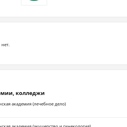
 нет.
емии, колледжи
ская академия (лечебное дело)
ская академия (акушерство и гинекология)