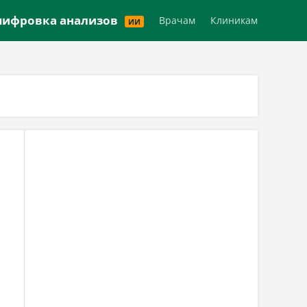
Версия для слабовидящих
ифровка анализов
Врачам
Клиникам
ИИ