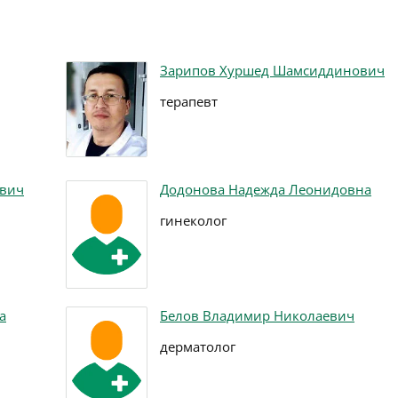
Зарипов Хуршед Шамсиддинович
терапевт
евич
Додонова Надежда Леонидовна
гинеколог
а
Белов Владимир Николаевич
дерматолог