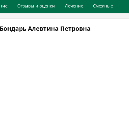
ние
Отзывы и оценки
Лечение
Смежные
 Бондарь Алевтина Петровна