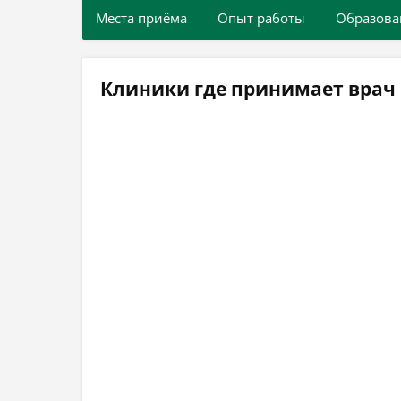
Места приёма
Опыт работы
Образова
Клиники где принимает врач