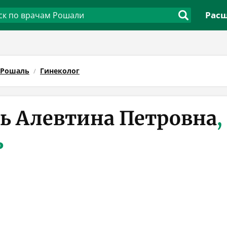
Расш
Рошаль
Гинеколог
ь Алевтина Петровна
,
ь