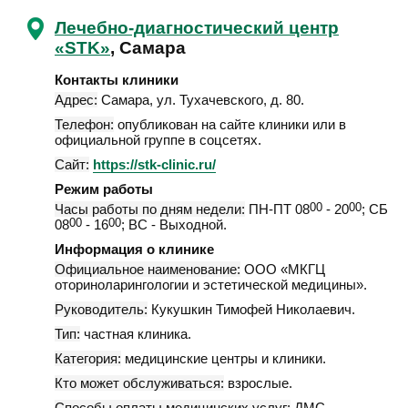
Лечебно-диагностический центр
«STK»
, Самара
Контакты клиники
Адрес:
Самара
,
ул. Тухачевского, д. 80
.
Телефон:
опубликован на сайте клиники или в
официальной группе в соцсетях.
Сайт:
https://stk-clinic.ru/
Режим работы
Часы работы по дням недели:
ПН-ПТ 08
00
- 20
00
; СБ
08
00
- 16
00
; ВС - Выходной.
Информация о клинике
Официальное наименование:
ООО «МКГЦ
оториноларингологии и эстетической медицины».
Руководитель:
Кукушкин Тимофей Николаевич.
Тип:
частная клиника.
Категория:
медицинские центры и клиники.
Кто может обслуживаться:
взрослые.
Способы оплаты медицинских услуг:
ДМС,