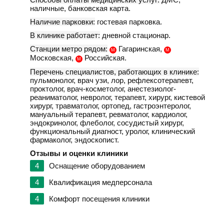
наличные, банковская карта.
Наличие парковки:
гостевая парковка.
В клинике работает:
дневной стационар.
Станции метро рядом:
Гагаринская,
М
М
Московская,
Российская.
М
Перечень специалистов, работающих в клинике:
пульмонолог, врач узи, лор, рефлексотерапевт,
проктолог, врач-косметолог, анестезиолог-
реаниматолог, невролог, терапевт, хирург, кистевой
хирург, травматолог, ортопед, гастроэнтеролог,
мануальный терапевт, ревматолог, кардиолог,
эндокринолог, флеболог, сосудистый хирург,
функциональный диагност, уролог, клинический
фармаколог, эндоскопист.
Отзывы и оценки клиники
4
Оснащение оборудованием
4
Квалификация медперсонала
4
Комфорт посещения клиники