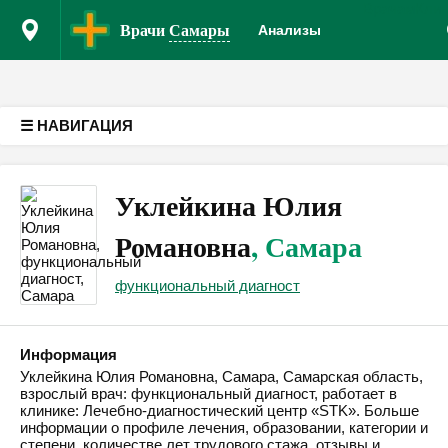
Врачам
Кли
Версия для слабовидящих
Врачи
Самары
Анализы
☰ НАВИГАЦИЯ
Уклейкина Юлия
Романовна
, Самара
функциональный диагност
Информация
Уклейкина Юлия Романовна, Самара, Самарская область,
взрослый врач: функциональный диагност, работает в
клинике: Лечебно-диагностический центр «STK». Больше
информации о профиле лечения, образовании, категории и
степени, количестве лет трудового стажа, отзывы и