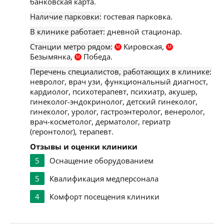
банковская карта.
Наличие парковки:
гостевая парковка.
В клинике работает:
дневной стационар.
Станции метро рядом:
Кировская,
М
М
Безымянка,
Победа.
М
Перечень специалистов, работающих в клинике:
невролог, врач узи, функциональный диагност,
кардиолог, психотерапевт, психиатр, акушер,
гинеколог-эндокринолог, детский гинеколог,
гинеколог, уролог, гастроэнтеролог, венеролог,
врач-косметолог, дерматолог, гериатр
(геронтолог), терапевт.
Отзывы и оценки клиники
5
Оснащение оборудованием
5
Квалификация медперсонала
4
Комфорт посещения клиники