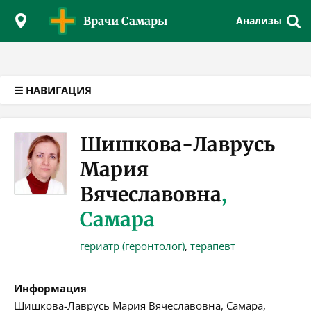
Версия для слабовидящих
Врачи
Самары
Анализы
☰ НАВИГАЦИЯ
Шишкова-Лаврусь
Мария
Вячеславовна
,
Самара
гериатр (геронтолог)
,
терапевт
Информация
Шишкова-Лаврусь Мария Вячеславовна, Самара,