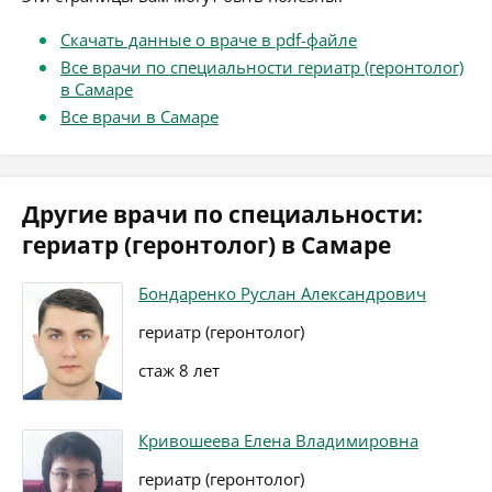
Скачать данные о враче в pdf-файле
Все врачи по специальности гериатр (геронтолог)
в Самаре
Все врачи в Самаре
Другие врачи по специальности:
гериатр (геронтолог) в Самаре
Бондаренко Руслан Александрович
гериатр (геронтолог)
стаж 8 лет
Кривошеева Елена Владимировна
гериатр (геронтолог)