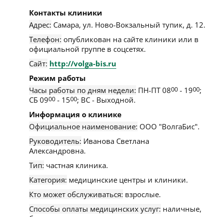
Контакты клиники
Адрес:
Самара
,
ул. Ново-Вокзальный тупик, д. 12
.
Телефон:
опубликован на сайте клиники или в
официальной группе в соцсетях.
Сайт:
http://volga-bis.ru
Режим работы
Часы работы по дням недели:
ПН-ПТ 08
00
- 19
00
;
СБ 09
00
- 15
00
; ВС - Выходной.
Информация о клинике
Официальное наименование:
ООО "ВолгаБис".
Руководитель:
Иванова Светлана
Александровна.
Тип:
частная клиника.
Категория:
медицинские центры и клиники.
Кто может обслуживаться:
взрослые.
Способы оплаты медицинских услуг:
наличные,