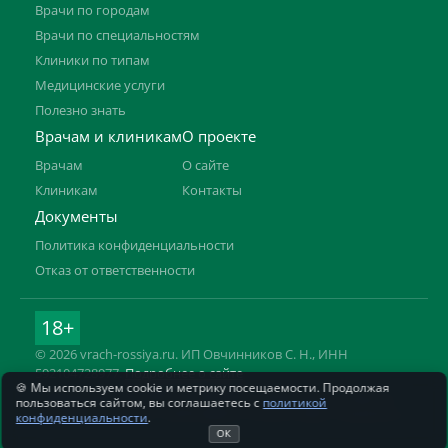
Врачи по городам
Врачи по специальностям
Клиники по типам
Медицинские услуги
Полезно знать
Врачам и клиникам
О проекте
Врачам
О сайте
Клиникам
Контакты
Документы
Политика конфиденциальности
Отказ от ответственности
18+
© 2026 vrach-rossiya.ru. ИП Овчинников С. Н., ИНН
592104728977.
Подробнее о сайте
🍪 Мы используем cookie и метрику посещаемости. Продолжая
Информация на сайте не заменяет приём врача. Имеются
пользоваться сайтом, вы соглашаетесь с
политикой
противопоказания, необходима консультация специалиста.
конфиденциальности
.
ОК