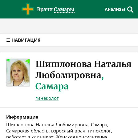
Версия для слабовидящих
Врачи
Самары
Анализы
☰ НАВИГАЦИЯ
Шишлонова Наталья
Любомировна
,
Самара
гинеколог
Информация
Шишлонова Наталья Любомировна, Самара,
Самарская область, взрослый врач: гинеколог,
работает в клиниках: Женская консультация