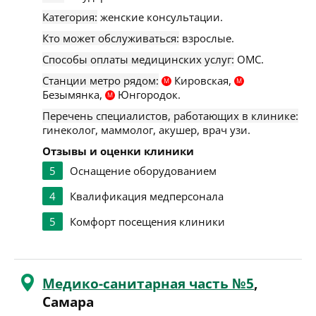
Категория:
женские консультации.
Кто может обслуживаться:
взрослые.
Способы оплаты медицинских услуг:
ОМС.
Станции метро рядом:
Кировская,
М
М
Безымянка,
Юнгородок.
М
Перечень специалистов, работающих в клинике:
гинеколог, маммолог, акушер, врач узи.
Отзывы и оценки клиники
5
Оснащение оборудованием
4
Квалификация медперсонала
5
Комфорт посещения клиники
Медико-санитарная часть №5
,
Самара