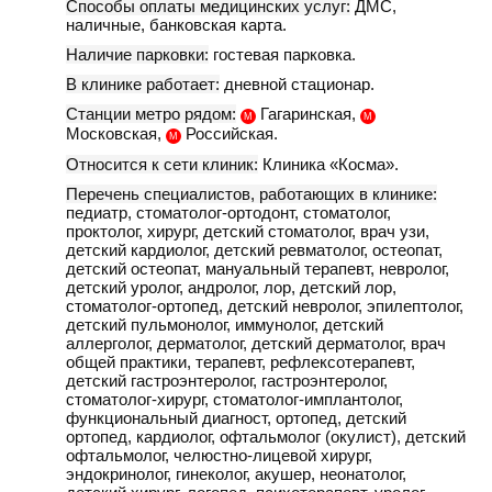
Способы оплаты медицинских услуг:
ДМС,
наличные, банковская карта.
Наличие парковки:
гостевая парковка.
В клинике работает:
дневной стационар.
Станции метро рядом:
Гагаринская,
М
М
Московская,
Российская.
М
Относится к сети клиник:
Клиника «Косма».
Перечень специалистов, работающих в клинике:
педиатр, стоматолог-ортодонт, стоматолог,
проктолог, хирург, детский стоматолог, врач узи,
детский кардиолог, детский ревматолог, остеопат,
детский остеопат, мануальный терапевт, невролог,
детский уролог, андролог, лор, детский лор,
стоматолог-ортопед, детский невролог, эпилептолог,
детский пульмонолог, иммунолог, детский
аллерголог, дерматолог, детский дерматолог, врач
общей практики, терапевт, рефлексотерапевт,
детский гастроэнтеролог, гастроэнтеролог,
стоматолог-хирург, стоматолог-имплантолог,
функциональный диагност, ортопед, детский
ортопед, кардиолог, офтальмолог (окулист), детский
офтальмолог, челюстно-лицевой хирург,
эндокринолог, гинеколог, акушер, неонатолог,