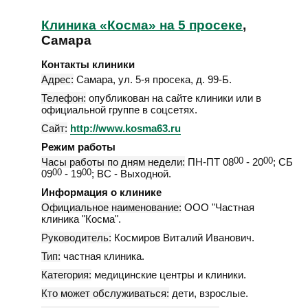
Клиника «Косма» на 5 просеке
,
Самара
Контакты клиники
Адрес:
Самара
,
ул. 5-я просека, д. 99-Б
.
Телефон:
опубликован на сайте клиники или в
официальной группе в соцсетях.
Сайт:
http://www.kosma63.ru
Режим работы
Часы работы по дням недели:
ПН-ПТ 08
00
- 20
00
; СБ
09
00
- 19
00
; ВС - Выходной.
Информация о клинике
Официальное наименование:
ООО "Частная
клиника "Косма".
Руководитель:
Космиров Виталий Иванович.
Тип:
частная клиника.
Категория:
медицинские центры и клиники.
Кто может обслуживаться:
дети, взрослые.