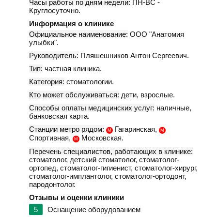
Часы работы по дням недели:
ПН-ВС -
Круглосуточно.
Информация о клинике
Официальное наименование:
ООО "Анатомия
улыбки".
Руководитель:
Пляшешников Антон Сергеевич.
Тип:
частная клиника.
Категория:
стоматологии.
Кто может обслуживаться:
дети, взрослые.
Способы оплаты медицинских услуг:
наличные,
банковская карта.
Станции метро рядом:
Гагаринская,
М
М
Спортивная,
Московская.
М
Перечень специалистов, работающих в клинике:
стоматолог, детский стоматолог, стоматолог-
ортопед, стоматолог-гигиенист, стоматолог-хирург,
стоматолог-имплантолог, стоматолог-ортодонт,
пародонтолог.
Отзывы и оценки клиники
5
Оснащение оборудованием