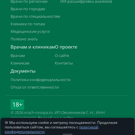
Врачи по регионам
ИИ-расшифровка анализов
Врачи по городам
Врачи по специальностям
Клиники по типам
Медицинские услуги
Полезно знать
Врачам и клиникам
О проекте
Врачам
О сайте
Клиникам
Контакты
Документы
Политика конфиденциальности
Отказ от ответственности
18+
© 2026 vrach-rossiya.ru. ИП Овчинников С. Н., ИНН
592104728977.
Подробнее о сайте
🍪 Мы используем cookie и метрику посещаемости. Продолжая
Информация на сайте не заменяет приём врача. Имеются
пользоваться сайтом, вы соглашаетесь с
политикой
противопоказания, необходима консультация специалиста.
конфиденциальности
.