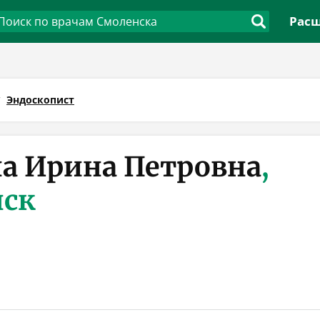
Расш
Эндоскопист
а Ирина Петровна
,
нск