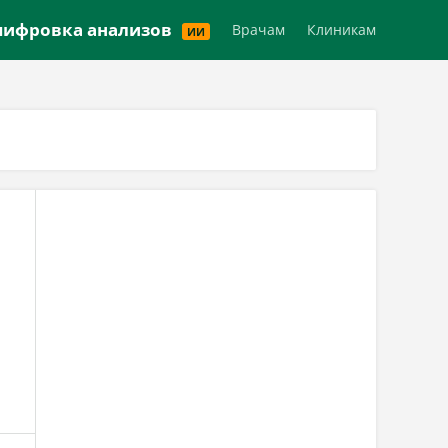
Версия для слабовидящих
ифровка анализов
Врачам
Клиникам
ИИ