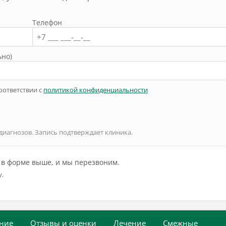
Телефон
ьно)
оответствии с
политикой конфиденциальности
 диагнозов. Запись подтверждает клиника.
й в форме выше, и мы перезвоним.
у.
ние
Отзывы и оценки
Лечение
Смежные