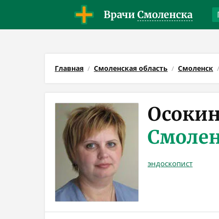
Врачи
Смоленска
Главная
Смоленская область
Смоленск
Осокин
Смоле
эндоскопист