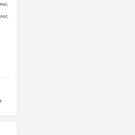
лог,
,
лог,
а