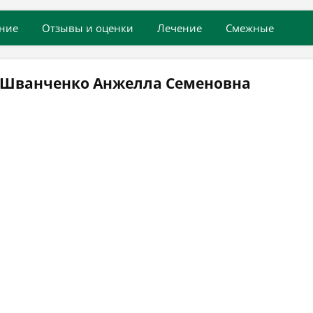
ние
Отзывы и оценки
Лечение
Смежные
 Шванченко Анжелла Семеновна