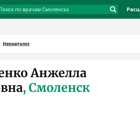
Расш
Неонатолог
енко Анжелла
вна
, Смоленск