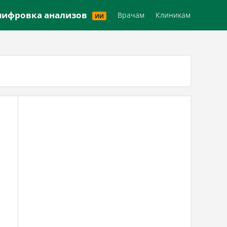
Версия для слабовидящих
ифровка анализов
Врачам
Клиникам
ИИ