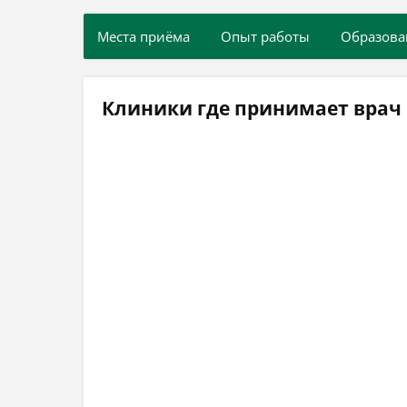
Места приёма
Опыт работы
Образова
Клиники где принимает врач