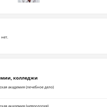
 нет.
емии, колледжи
кая академия (лечебное дело)
кая академия (неврология)