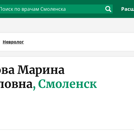
Расш
Невролог
ва Марина
ловна
, Смоленск