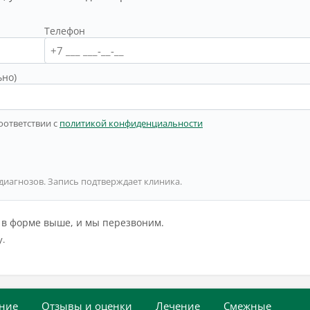
Телефон
ьно)
оответствии с
политикой конфиденциальности
 диагнозов. Запись подтверждает клиника.
й в форме выше, и мы перезвоним.
у.
ние
Отзывы и оценки
Лечение
Смежные