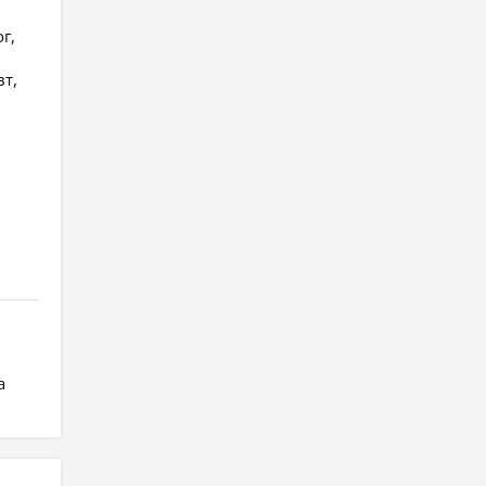
г,
вт,
а