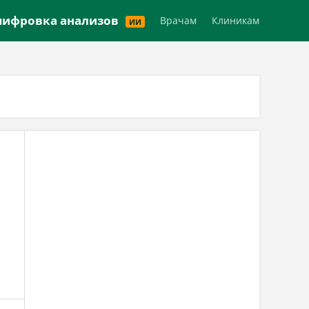
Версия для слабовидящих
ифровка анализов
Врачам
Клиникам
ИИ