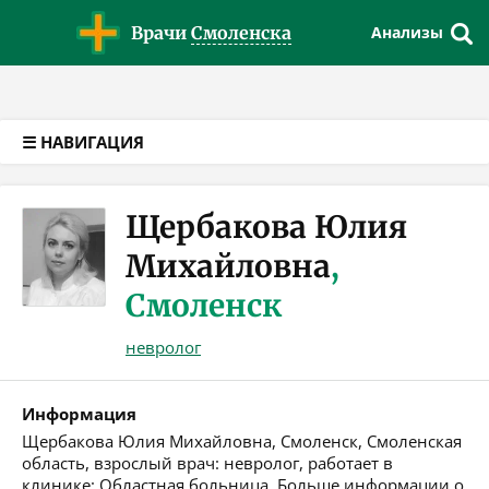
Версия для слабовидящих
Врачи
Смоленска
Анализы
☰ НАВИГАЦИЯ
Щербакова Юлия
Михайловна
,
Смоленск
невролог
Информация
Щербакова Юлия Михайловна, Смоленск, Смоленская
область, взрослый врач: невролог, работает в
клинике: Областная больница. Больше информации о