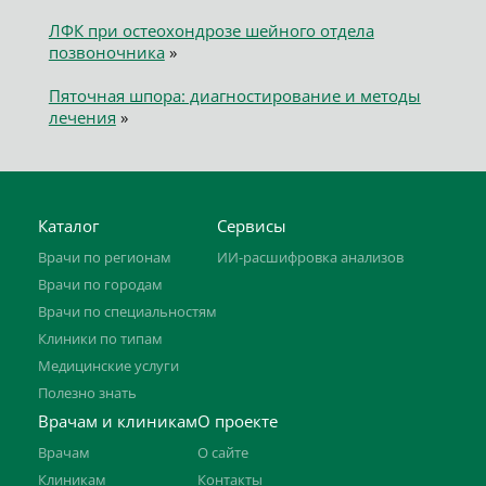
ЛФК при остеохондрозе шейного отдела
позвоночника
»
Пяточная шпора: диагностирование и методы
лечения
»
Каталог
Сервисы
Врачи по регионам
ИИ-расшифровка анализов
Врачи по городам
Врачи по специальностям
Клиники по типам
Медицинские услуги
Полезно знать
Врачам и клиникам
О проекте
Врачам
О сайте
Клиникам
Контакты