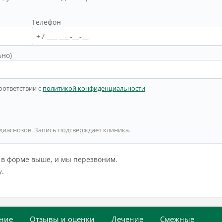
Телефон
ьно)
оответствии с
политикой конфиденциальности
 диагнозов. Запись подтверждает клиника.
й в форме выше, и мы перезвоним.
у.
ние
Отзывы и оценки
Лечение
Смежные