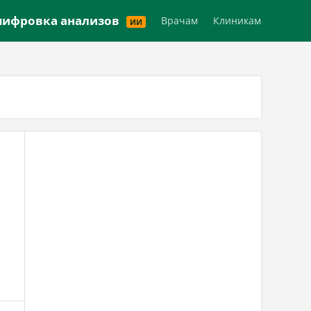
Версия для слабовидящих
ифровка анализов
Врачам
Клиникам
ИИ