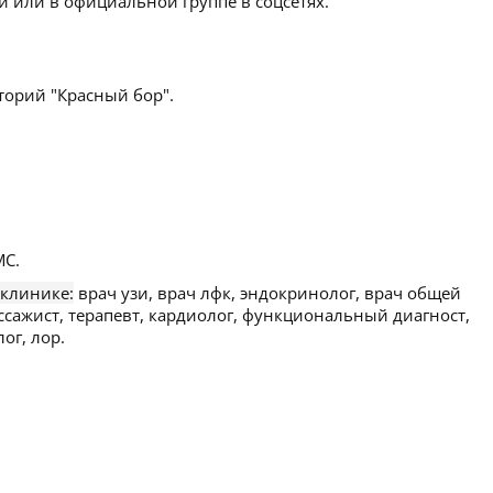
 или в официальной группе в соцсетях.
торий "Красный бор".
С.
 клинике:
врач узи, врач лфк, эндокринолог, врач общей
ссажист, терапевт, кардиолог, функциональный диагност,
ог, лор.