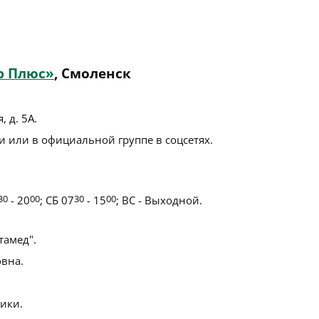
р Плюс»
, Смоленск
, д. 5А
.
 или в официальной группе в соцсетях.
30
- 20
00
; СБ 07
30
- 15
00
; ВС - Выходной.
амед".
вна.
ики.