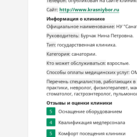
Телефон:
опубликован на сайте клиники
Сайт:
http://www.krasniybor.ru
Информация о клинике
Официальное наименование:
НУ "Сана
Руководитель:
Бурчак Нина Петровна.
Тип:
государственная клиника.
Категория:
санатории.
Кто может обслуживаться:
взрослые.
Способы оплаты медицинских услуг:
ОМ
Перечень специалистов, работающих в
практики, невролог, физиотерапевт, ма
стоматолог, гастроэнтеролог, пульмонол
Отзывы и оценки клиники
5
Оснащение оборудованием
4
Квалификация медперсонала
5
Комфорт посещения клиники