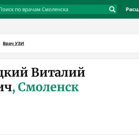
Расш
Врач УЗИ
цкий Виталий
ич
, Смоленск