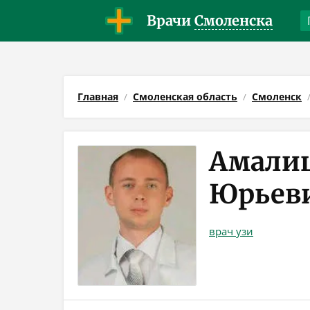
Врачи
Смоленска
Главная
Смоленская область
Смоленск
Амали
Юрьев
врач узи