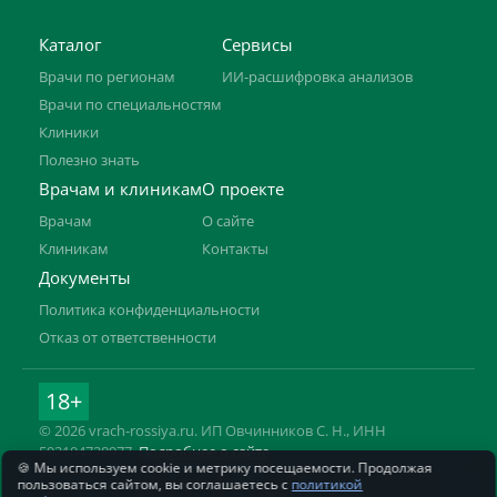
Каталог
Сервисы
Врачи по регионам
ИИ-расшифровка анализов
Врачи по специальностям
Клиники
Полезно знать
Врачам и клиникам
О проекте
Врачам
О сайте
Клиникам
Контакты
Документы
Политика конфиденциальности
Отказ от ответственности
18+
© 2026 vrach-rossiya.ru. ИП Овчинников С. Н., ИНН
592104728977.
Подробнее о сайте
🍪 Мы используем cookie и метрику посещаемости. Продолжая
Информация на сайте не заменяет приём врача. Имеются
пользоваться сайтом, вы соглашаетесь с
политикой