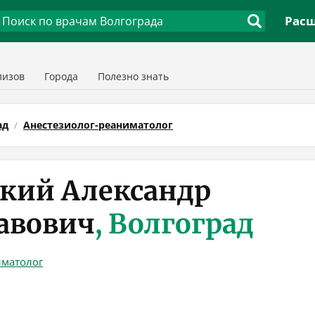
Расш
лизов
Города
Полезно знать
ад
Анестезиолог-реаниматолог
кий Александр
авович
, Волгоград
иматолог