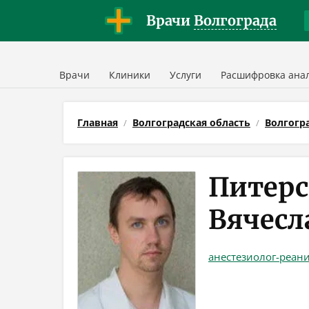
Врачи
Волгограда
Врачи
Клиники
Услуги
Расшифровка ана
Главная
Волгоградская область
Волгогр
Питерс
Вячесл
анестезиолог-реан