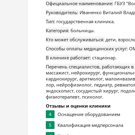
Официальное наименование:
ГБУЗ "Во
Руководитель:
Иваненко Виталий Влад
Тип:
государственная клиника.
Категория:
больницы.
Кто может обслуживаться:
дети, взросл
Способы оплаты медицинских услуг:
ОМ
В клинике работает:
стационар.
Перечень специалистов, работающих в
массажист, нейрохирург, функциональн
кардиохирург, аритмолог, малоинвазивн
лор, нейрофизиолог, педиатр, ревматоло
эндоскопист, сосудистый хирург, подоло
физиотерапевт, психолог.
Отзывы и оценки клиники
4
Оснащение оборудованием
5
Квалификация медперсонала