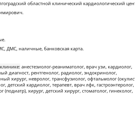
лгоградский областной клинический кардиологический цент
имирович.
ые.
С, ДМС, наличные, банковская карта.
 клинике:
анестезиолог-реаниматолог, врач узи, кардиолог,
ый диагност, рентгенолог, радиолог, эндокринолог,
ый хирург, невролог, трансфузиолог, офтальмолог (окулист
г, детский кардиолог, терапевт, врач лфк, гастроэнтеролог,
г (подиатр), хирург, детский хирург, стоматолог, гинеколог,