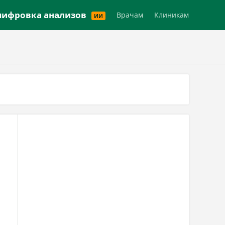
Версия для слабовидящих
ифровка анализов
Врачам
Клиникам
ИИ