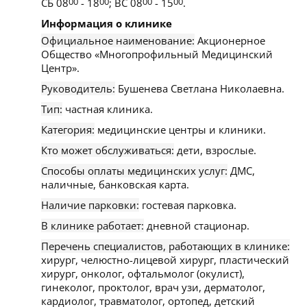
СБ 08
00
- 18
00
; ВС 08
00
- 15
00
.
Информация о клинике
Официальное наименование:
Акционерное
Общество «Многопрофильный Медицинский
Центр».
Руководитель:
Бушенева Светлана Николаевна.
Тип:
частная клиника.
Категория:
медицинские центры и клиники.
Кто может обслуживаться:
дети, взрослые.
Способы оплаты медицинских услуг:
ДМС,
наличные, банковская карта.
Наличие парковки:
гостевая парковка.
В клинике работает:
дневной стационар.
Перечень специалистов, работающих в клинике:
хирург, челюстно-лицевой хирург, пластический
хирург, онколог, офтальмолог (окулист),
гинеколог, проктолог, врач узи, дерматолог,
кардиолог, травматолог, ортопед, детский