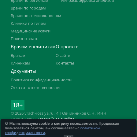
Врачи по регионам
ИИ-расшифровка анализов
Врачи по городам
Врачи по специальностям
Клиники по типам
Медицинские услуги
Полезно знать
Врачам и клиникам
О проекте
Врачам
О сайте
Клиникам
Контакты
Документы
Политика конфиденциальности
Отказ от ответственности
18+
© 2026 vrach-rossiya.ru. ИП Овчинников С. Н., ИНН
592104728977.
Подробнее о сайте
🍪 Мы используем cookie и метрику посещаемости. Продолжая
Информация на сайте не заменяет приём врача. Имеются
пользоваться сайтом, вы соглашаетесь с
политикой
противопоказания, необходима консультация специалиста.
конфиденциальности
.