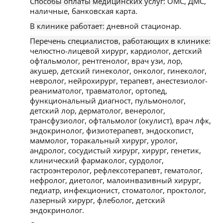
Способы оплаты медицинских услуг:
ОМС, ДМС,
наличные, банковская карта.
В клинике работает:
дневной стационар.
Перечень специалистов, работающих в клинике:
челюстно-лицевой хирург, кардиолог, детский
офтальмолог, рентгенолог, врач узи, лор,
акушер, детский гинеколог, онколог, гинеколог,
невролог, нейрохирург, терапевт, анестезиолог-
реаниматолог, травматолог, ортопед,
функциональный диагност, пульмонолог,
детский лор, дерматолог, венеролог,
трансфузиолог, офтальмолог (окулист), врач лфк,
эндокринолог, физиотерапевт, эндоскопист,
маммолог, торакальный хирург, уролог,
андролог, сосудистый хирург, хирург, генетик,
клинический фармаколог, сурдолог,
гастроэнтеролог, рефлексотерапевт, гематолог,
нефролог, диетолог, малоинвазивный хирург,
педиатр, инфекционист, стоматолог, проктолог,
лазерный хирург, флеболог, детский
эндокринолог.