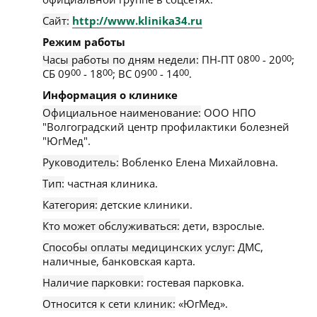
Сайт:
http://www.klinika34.ru
Режим работы
Часы работы по дням недели:
ПН-ПТ 08
00
- 20
00
;
СБ 09
00
- 18
00
; ВС 09
00
- 14
00
.
Информация о клинике
Официальное наименование:
ООО НПО
"Волгоградский центр профилактики болезней
"ЮгМед".
Руководитель:
Вобленко Елена Михайловна.
Тип:
частная клиника.
Категория:
детские клиники.
Кто может обслуживаться:
дети, взрослые.
Способы оплаты медицинских услуг:
ДМС,
наличные, банковская карта.
Наличие парковки:
гостевая парковка.
Относится к сети клиник:
«ЮгМед».