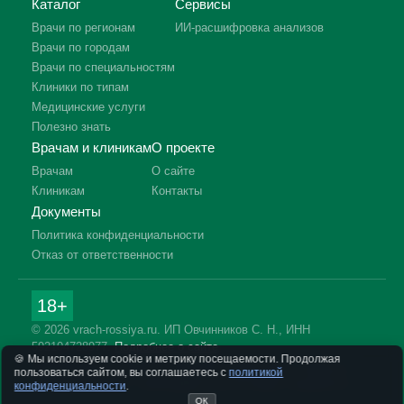
Каталог
Сервисы
Врачи по регионам
ИИ-расшифровка анализов
Врачи по городам
Врачи по специальностям
Клиники по типам
Медицинские услуги
Полезно знать
Врачам и клиникам
О проекте
Врачам
О сайте
Клиникам
Контакты
Документы
Политика конфиденциальности
Отказ от ответственности
18+
© 2026 vrach-rossiya.ru. ИП Овчинников С. Н., ИНН
592104728977.
Подробнее о сайте
🍪 Мы используем cookie и метрику посещаемости. Продолжая
Информация на сайте не заменяет приём врача. Имеются
пользоваться сайтом, вы соглашаетесь с
политикой
противопоказания, необходима консультация специалиста.
конфиденциальности
.
ОК