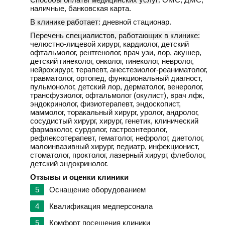
наличные, банковская карта.
В клинике работает:
дневной стационар.
Перечень специалистов, работающих в клинике:
челюстно-лицевой хирург, кардиолог, детский
офтальмолог, рентгенолог, врач узи, лор, акушер,
детский гинеколог, онколог, гинеколог, невролог,
нейрохирург, терапевт, анестезиолог-реаниматолог,
травматолог, ортопед, функциональный диагност,
пульмонолог, детский лор, дерматолог, венеролог,
трансфузиолог, офтальмолог (окулист), врач лфк,
эндокринолог, физиотерапевт, эндоскопист,
маммолог, торакальный хирург, уролог, андролог,
сосудистый хирург, хирург, генетик, клинический
фармаколог, сурдолог, гастроэнтеролог,
рефлексотерапевт, гематолог, нефролог, диетолог,
малоинвазивный хирург, педиатр, инфекционист,
стоматолог, проктолог, лазерный хирург, флеболог,
детский эндокринолог.
Отзывы и оценки клиники
5
Оснащение оборудованием
4
Квалификация медперсонала
5
Комфорт посещения клиники