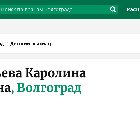
Расш
ад
Детский психиатр
ева Каролина
на
, Волгоград