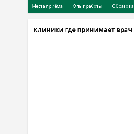
Места приёма
Опыт работы
Образова
Клиники где принимает врач