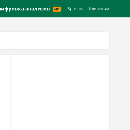
Версия для слабовидящих
ифровка анализов
Врачам
Клиникам
ИИ