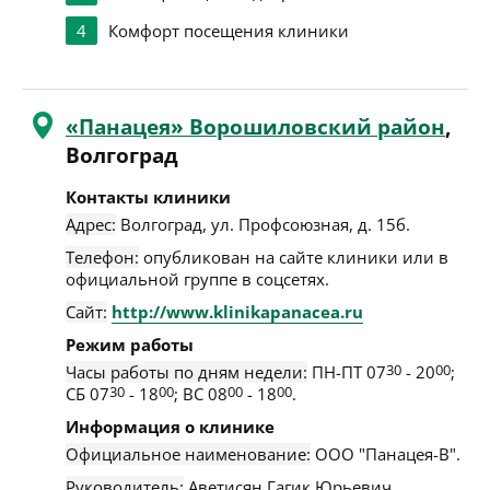
4
Комфорт посещения клиники
«Панацея» Ворошиловский район
,
Волгоград
Контакты клиники
Адрес:
Волгоград
,
ул. Профсоюзная, д. 15б
.
Телефон:
опубликован на сайте клиники или в
официальной группе в соцсетях.
Сайт:
http://www.klinikapanacea.ru
Режим работы
Часы работы по дням недели:
ПН-ПТ 07
30
- 20
00
;
СБ 07
30
- 18
00
; ВС 08
00
- 18
00
.
Информация о клинике
Официальное наименование:
ООО "Панацея-В".
Руководитель:
Аветисян Гагик Юрьевич.