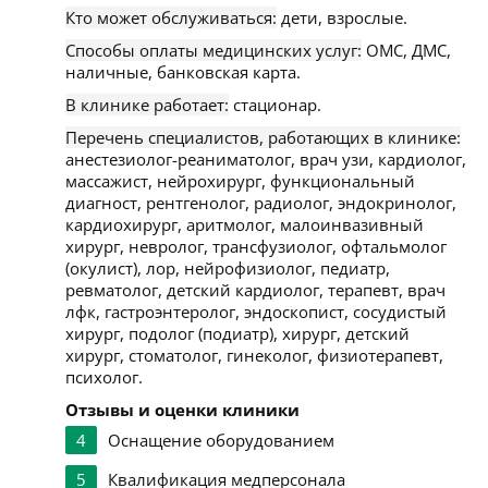
Кто может обслуживаться:
дети, взрослые.
Способы оплаты медицинских услуг:
ОМС, ДМС,
наличные, банковская карта.
В клинике работает:
стационар.
Перечень специалистов, работающих в клинике:
анестезиолог-реаниматолог, врач узи, кардиолог,
массажист, нейрохирург, функциональный
диагност, рентгенолог, радиолог, эндокринолог,
кардиохирург, аритмолог, малоинвазивный
хирург, невролог, трансфузиолог, офтальмолог
(окулист), лор, нейрофизиолог, педиатр,
ревматолог, детский кардиолог, терапевт, врач
лфк, гастроэнтеролог, эндоскопист, сосудистый
хирург, подолог (подиатр), хирург, детский
хирург, стоматолог, гинеколог, физиотерапевт,
психолог.
Отзывы и оценки клиники
4
Оснащение оборудованием
5
Квалификация медперсонала