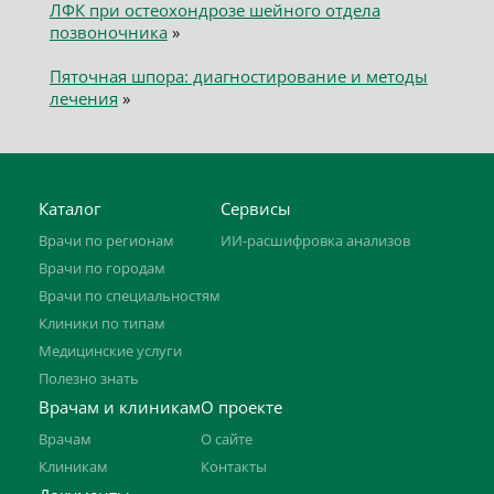
ЛФК при остеохондрозе шейного отдела
позвоночника
»
Пяточная шпора: диагностирование и методы
лечения
»
Каталог
Сервисы
Врачи по регионам
ИИ-расшифровка анализов
Врачи по городам
Врачи по специальностям
Клиники по типам
Медицинские услуги
Полезно знать
Врачам и клиникам
О проекте
Врачам
О сайте
Клиникам
Контакты