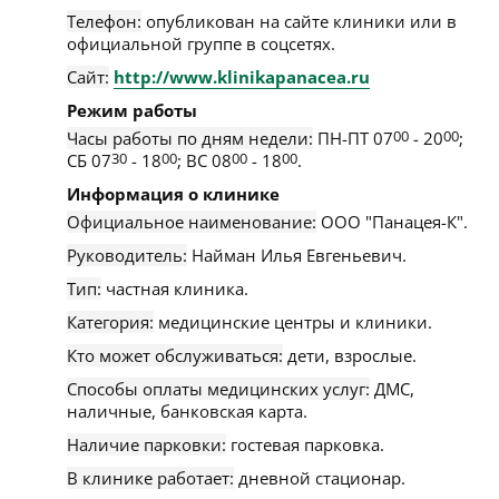
Телефон:
опубликован на сайте клиники или в
официальной группе в соцсетях.
Сайт:
http://www.klinikapanacea.ru
Режим работы
Часы работы по дням недели:
ПН-ПТ 07
00
- 20
00
;
СБ 07
30
- 18
00
; ВС 08
00
- 18
00
.
Информация о клинике
Официальное наименование:
ООО "Панацея-К".
Руководитель:
Найман Илья Евгеньевич.
Тип:
частная клиника.
Категория:
медицинские центры и клиники.
Кто может обслуживаться:
дети, взрослые.
Способы оплаты медицинских услуг:
ДМС,
наличные, банковская карта.
Наличие парковки:
гостевая парковка.
В клинике работает:
дневной стационар.