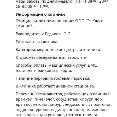
Часы работы по дням недели:
ПН-ПТ 08
30
- 20
00
;
СБ-ВС 08
30
- 17
00
.
Информация о клинике
Официальное наименование:
ООО "Эс Класс
Клиник".
Руководитель:
Редькин Ю.С..
Тип:
частная клиника.
Категория:
медицинские центры и клиники.
Кто может обслуживаться:
взрослые.
Способы оплаты медицинских услуг:
ДМС,
наличные, банковская карта.
Наличие парковки:
гостевая парковка.
В клинике работает:
дневной стационар.
Перечень специалистов, работающих в клинике:
врач узи, гинеколог, сосудистый хирург, лор,
врач-косметолог, хирург, эндоскопист, проктолог,
андролог, уролог, педиатр, онколог, маммолог,
гинеколог-эндокринолог, гастроэнтеролог.