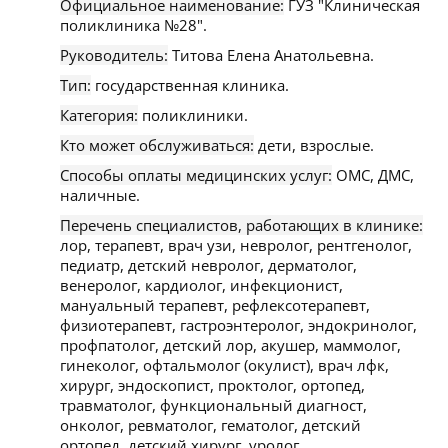
Официальное наименование:
ГУЗ "Клиническая
поликлиника №28".
Руководитель:
Титова Елена Анатольевна.
Тип:
государственная клиника.
Категория:
поликлиники.
Кто может обслуживаться:
дети, взрослые.
Способы оплаты медицинских услуг:
ОМС, ДМС,
наличные.
Перечень специалистов, работающих в клинике:
лор, терапевт, врач узи, невролог, рентгенолог,
педиатр, детский невролог, дерматолог,
венеролог, кардиолог, инфекционист,
мануальный терапевт, рефлексотерапевт,
физиотерапевт, гастроэнтеролог, эндокринолог,
профпатолог, детский лор, акушер, маммолог,
гинеколог, офтальмолог (окулист), врач лфк,
хирург, эндоскопист, проктолог, ортопед,
травматолог, функциональный диагност,
онколог, ревматолог, гематолог, детский
ортопед, детский хирург, уролог.