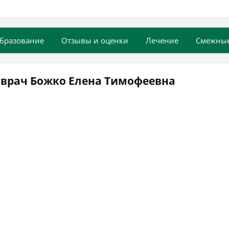
бразование
Отзывы и оценки
Лечение
Смежны
 врач Божко Елена Тимофеевна