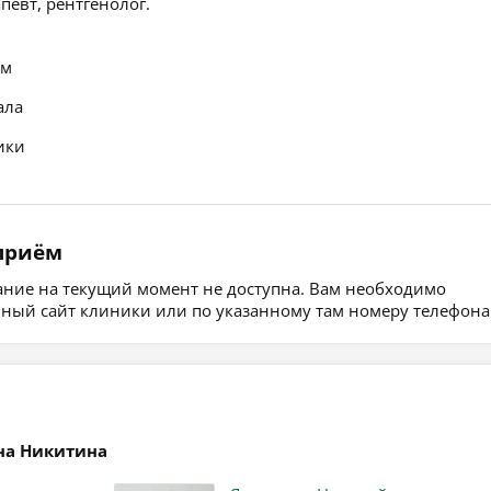
певт, рентгенолог.
ем
ала
ики
 приём
сание на текущий момент не доступна. Вам необходимо
ьный сайт клиники или по указанному там номеру телефона
на Никитина