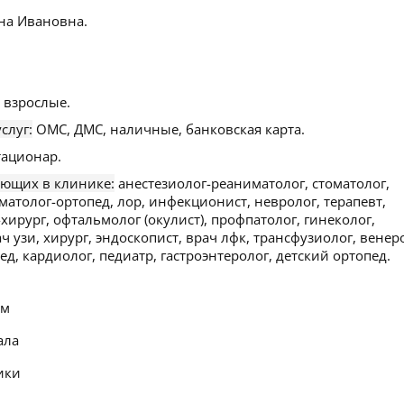
на Ивановна.
 взрослые.
слуг:
ОМС, ДМС, наличные, банковская карта.
ационар.
ающих в клинике:
анестезиолог-реаниматолог, стоматолог,
атолог-ортопед, лор, инфекционист, невролог, терапевт,
хирург, офтальмолог (окулист), профпатолог, гинеколог,
ч узи, хирург, эндоскопист, врач лфк, трансфузиолог, венер
ед, кардиолог, педиатр, гастроэнтеролог, детский ортопед.
ем
ала
ики