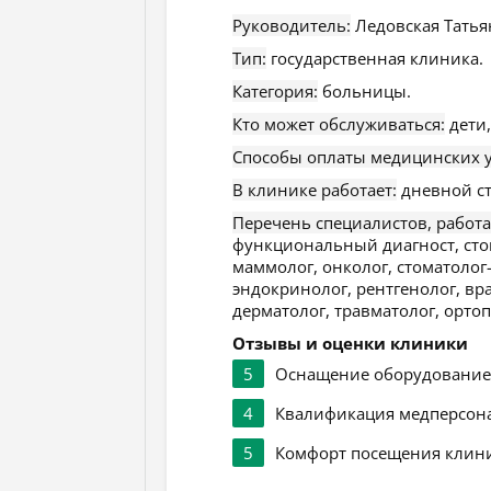
Руководитель:
Ледовская Татья
Тип:
государственная клиника.
Категория:
больницы.
Кто может обслуживаться:
дети,
Способы оплаты медицинских у
В клинике работает:
дневной ст
Перечень специалистов, работ
функциональный диагност, стом
маммолог, онколог, стоматолог-
эндокринолог, рентгенолог, вра
дерматолог, травматолог, ортоп
Отзывы и оценки клиники
5
Оснащение оборудовани
4
Квалификация медперсон
5
Комфорт посещения клин