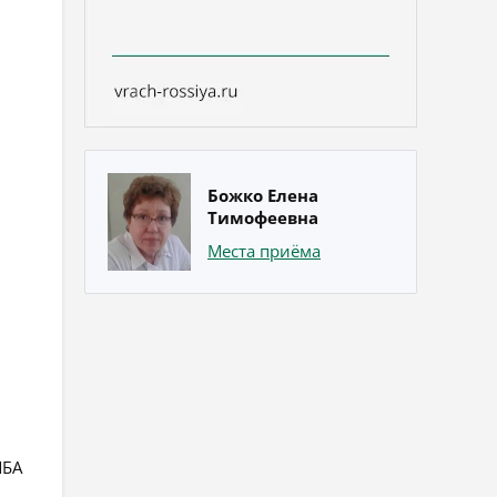
Божко Елена
Тимофеевна
Места приёма
МБА