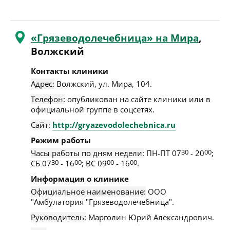
«Грязеводолечебница» на Мира
,
Волжский
Контакты клиники
Адрес:
Волжский
,
ул. Мира, 104
.
Телефон:
опубликован на сайте клиники или в
официальной группе в соцсетях.
Сайт:
http://gryazevodolechebnica.ru
Режим работы
Часы работы по дням недели:
ПН-ПТ 07
30
- 20
00
;
СБ 07
30
- 16
00
; ВС 09
00
- 16
00
.
Информация о клинике
Официальное наименование:
ООО
"Амбулатория "Грязеводолечебница".
Руководитель:
Марголин Юрий Александрович.