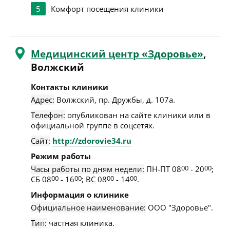
5
Комфорт посещения клиники
Медицинский центр «Здоровье»
,
Волжский
Контакты клиники
Адрес:
Волжский
,
пр. Дружбы, д. 107а
.
Телефон:
опубликован на сайте клиники или в
официальной группе в соцсетях.
Сайт:
http://zdorovie34.ru
Режим работы
Часы работы по дням недели:
ПН-ПТ 08
00
- 20
00
;
СБ 08
00
- 16
00
; ВС 08
00
- 14
00
.
Информация о клинике
Официальное наименование:
ООО "Здоровье".
Тип:
частная клиника.