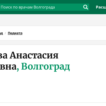
Расш
ад
Педиатр
а Анастасия
вна
, Волгоград