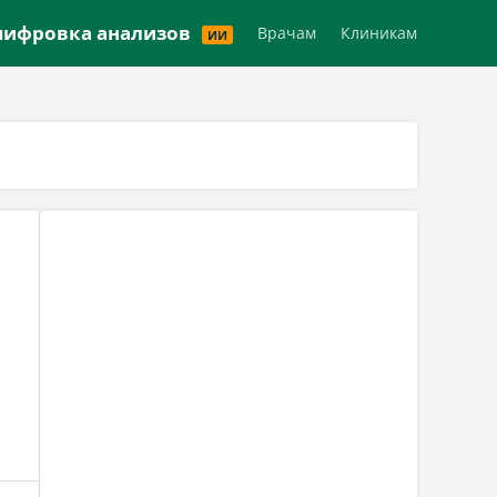
Версия для слабовидящих
ифровка анализов
Врачам
Клиникам
ИИ