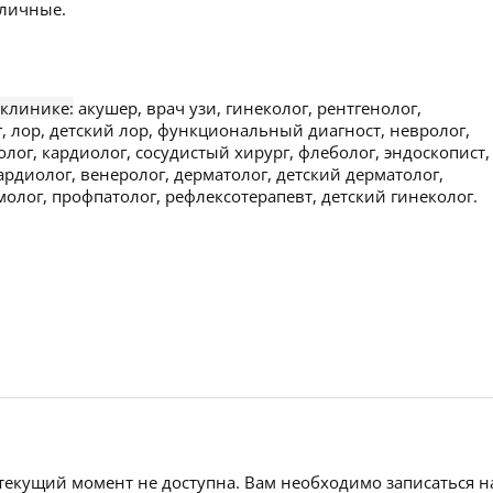
личные.
 клинике:
акушер, врач узи, гинеколог, рентгенолог,
, лор, детский лор, функциональный диагност, невролог,
олог, кардиолог, сосудистый хирург, флеболог, эндоскопист,
ардиолог, венеролог, дерматолог, детский дерматолог,
молог, профпатолог, рефлексотерапевт, детский гинеколог.
 текущий момент не доступна. Вам необходимо записаться н