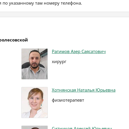
 по указанному там номеру телефона.
ролесовской
Рагимов Азер Саясатович
хирург
Хотнянская Наталья Юрьевна
физиотерапевт
Ситников Алексей Юрьевич