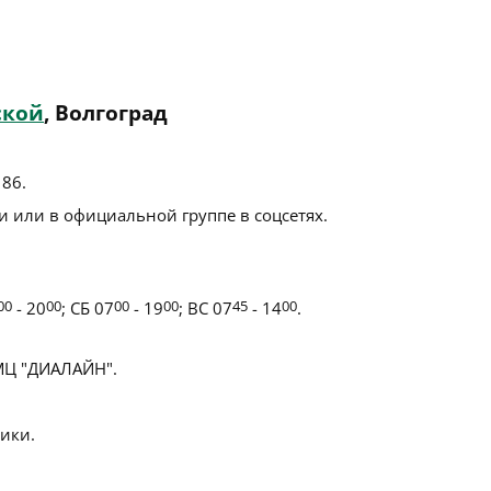
ской
, Волгоград
 86
.
 или в официальной группе в соцсетях.
00
- 20
00
; СБ 07
00
- 19
00
; ВС 07
45
- 14
00
.
Ц "ДИАЛАЙН".
ики.