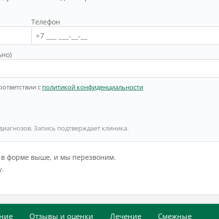
Телефон
ьно)
оответствии с
политикой конфиденциальности
 диагнозов. Запись подтверждает клиника.
й в форме выше, и мы перезвоним.
у.
ние
Отзывы и оценки
Лечение
Смежные