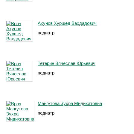
Ахунов Хуршед Вахдадович
педиатр
Тетерин Вячеслав Юрьевич
педиатр
Мангутова Зухра Мидихатовна
педиатр