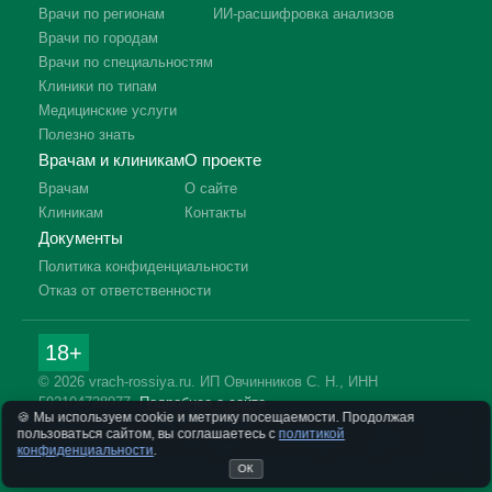
Врачи по регионам
ИИ-расшифровка анализов
Врачи по городам
Врачи по специальностям
Клиники по типам
Медицинские услуги
Полезно знать
Врачам и клиникам
О проекте
Врачам
О сайте
Клиникам
Контакты
Документы
Политика конфиденциальности
Отказ от ответственности
18+
© 2026 vrach-rossiya.ru. ИП Овчинников С. Н., ИНН
592104728977.
Подробнее о сайте
🍪 Мы используем cookie и метрику посещаемости. Продолжая
Информация на сайте не заменяет приём врача. Имеются
пользоваться сайтом, вы соглашаетесь с
политикой
противопоказания, необходима консультация специалиста.
конфиденциальности
.
ОК