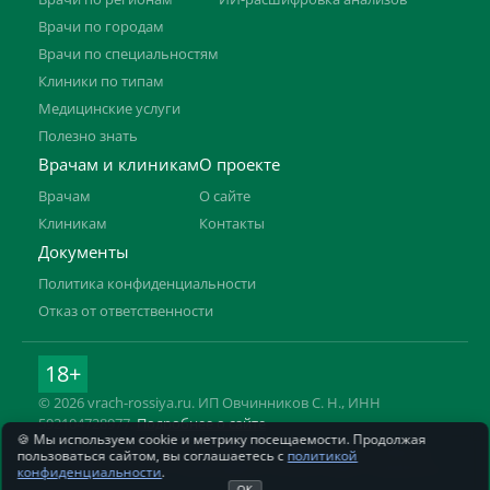
Врачи по городам
Врачи по специальностям
Клиники по типам
Медицинские услуги
Полезно знать
Врачам и клиникам
О проекте
Врачам
О сайте
Клиникам
Контакты
Документы
Политика конфиденциальности
Отказ от ответственности
18+
© 2026 vrach-rossiya.ru. ИП Овчинников С. Н., ИНН
592104728977.
Подробнее о сайте
🍪 Мы используем cookie и метрику посещаемости. Продолжая
Информация на сайте не заменяет приём врача. Имеются
пользоваться сайтом, вы соглашаетесь с
политикой
противопоказания, необходима консультация специалиста.
конфиденциальности
.
ОК