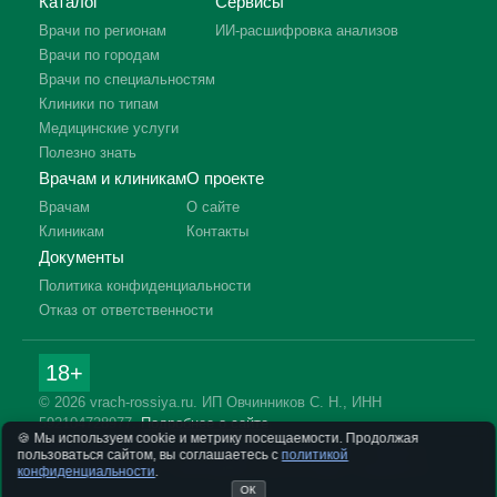
Каталог
Сервисы
Врачи по регионам
ИИ-расшифровка анализов
Врачи по городам
Врачи по специальностям
Клиники по типам
Медицинские услуги
Полезно знать
Врачам и клиникам
О проекте
Врачам
О сайте
Клиникам
Контакты
Документы
Политика конфиденциальности
Отказ от ответственности
18+
© 2026 vrach-rossiya.ru. ИП Овчинников С. Н., ИНН
592104728977.
Подробнее о сайте
🍪 Мы используем cookie и метрику посещаемости. Продолжая
Информация на сайте не заменяет приём врача. Имеются
пользоваться сайтом, вы соглашаетесь с
политикой
противопоказания, необходима консультация специалиста.
конфиденциальности
.
ОК