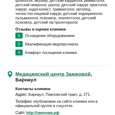
флеболог, акушер, детский кардиолог, ревматолог,
детский невролог, уролог, детский хирург, проктолог,
хирург, эндоскопист, травматолог, ортопед,
челюстно-лицевой хирург, детский эндокринолог,
пульмонолог, психиатр, эпилептолог, детский
психиатр, детский гастроэнтеролог.
Отзывы и оценки клиники
5
Оснащение оборудованием
5
Квалификация медперсонала
4
Комфорт посещения клиники
Медицинский центр Заюковой
,
Барнаул
Контакты клиники
Адрес:
Барнаул
,
Павловский тракт, д. 271
.
Телефон:
опубликован на сайте клиники или в
официальной группе в соцсетях.
Сайт:
http://заюкова.рф