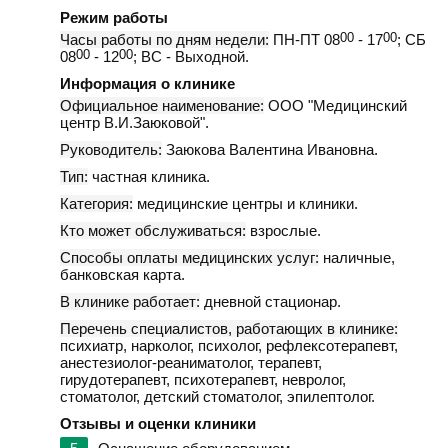
Режим работы
Часы работы по дням недели:
ПН-ПТ 08
00
- 17
00
; СБ
08
00
- 12
00
; ВС - Выходной.
Информация о клинике
Официальное наименование:
ООО "Медицинский
центр В.И.Заюковой".
Руководитель:
Заюкова Валентина Ивановна.
Тип:
частная клиника.
Категория:
медицинские центры и клиники.
Кто может обслуживаться:
взрослые.
Способы оплаты медицинских услуг:
наличные,
банковская карта.
В клинике работает:
дневной стационар.
Перечень специалистов, работающих в клинике:
психиатр, нарколог, психолог, рефлексотерапевт,
анестезиолог-реаниматолог, терапевт,
гирудотерапевт, психотерапевт, невролог,
стоматолог, детский стоматолог, эпилептолог.
Отзывы и оценки клиники