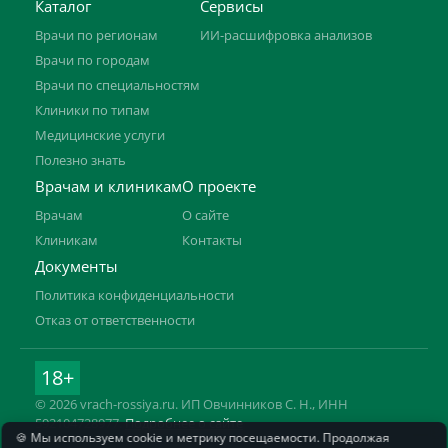
Каталог
Сервисы
Врачи по регионам
ИИ-расшифровка анализов
Врачи по городам
Врачи по специальностям
Клиники по типам
Медицинские услуги
Полезно знать
Врачам и клиникам
О проекте
Врачам
О сайте
Клиникам
Контакты
Документы
Политика конфиденциальности
Отказ от ответственности
18+
© 2026 vrach-rossiya.ru. ИП Овчинников С. Н., ИНН
592104728977.
Подробнее о сайте
🍪 Мы используем cookie и метрику посещаемости. Продолжая
Информация на сайте не заменяет приём врача. Имеются