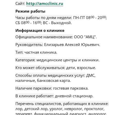
Сайт:
http://amcclinic.ru
Режим работы
Часы работы по дням недели:
ПН-ПТ 08
00
- 20
00
;
СБ 08
00
- 16
00
; ВС - Выходной.
Информация о клинике
Официальное наименование:
ООО "АМЦ".
Руководитель:
Елизарьев Алексей Юрьевич.
Тип:
частная клиника.
Категория:
медицинские центры и клиники.
Кто может обслуживаться:
дети, взрослые.
Способы оплаты медицинских услуг:
ДМС,
наличные, банковская карта.
Наличие парковки:
гостевая парковка.
В клинике работает:
дневной стационар.
Перечень специалистов, работающих в клинике:
лор, детский лор, уролог, невролог, проктолог,
терапевт, функциональный диагност, андролог,