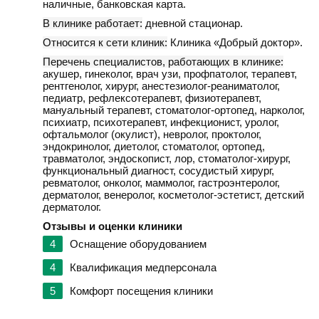
наличные, банковская карта.
В клинике работает:
дневной стационар.
Относится к сети клиник:
Клиника «Добрый доктор».
Перечень специалистов, работающих в клинике:
акушер, гинеколог, врач узи, профпатолог, терапевт,
рентгенолог, хирург, анестезиолог-реаниматолог,
педиатр, рефлексотерапевт, физиотерапевт,
мануальный терапевт, стоматолог-ортопед, нарколог,
психиатр, психотерапевт, инфекционист, уролог,
офтальмолог (окулист), невролог, проктолог,
эндокринолог, диетолог, стоматолог, ортопед,
травматолог, эндоскопист, лор, стоматолог-хирург,
функциональный диагност, сосудистый хирург,
ревматолог, онколог, маммолог, гастроэнтеролог,
дерматолог, венеролог, косметолог-эстетист, детский
дерматолог.
Отзывы и оценки клиники
4
Оснащение оборудованием
4
Квалификация медперсонала
5
Комфорт посещения клиники