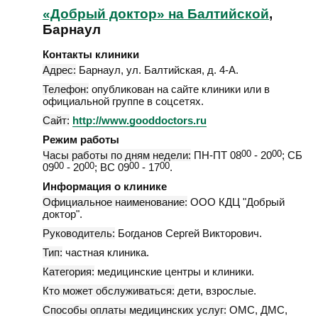
«Добрый доктор» на Балтийской
,
Барнаул
Контакты клиники
Адрес:
Барнаул
,
ул. Балтийская, д. 4-А
.
Телефон:
опубликован на сайте клиники или в
официальной группе в соцсетях.
Сайт:
http://www.gooddoctors.ru
Режим работы
Часы работы по дням недели:
ПН-ПТ 08
00
- 20
00
; СБ
09
00
- 20
00
; ВС 09
00
- 17
00
.
Информация о клинике
Официальное наименование:
ООО КДЦ "Добрый
доктор".
Руководитель:
Богданов Сергей Викторович.
Тип:
частная клиника.
Категория:
медицинские центры и клиники.
Кто может обслуживаться:
дети, взрослые.
Способы оплаты медицинских услуг:
ОМС, ДМС,