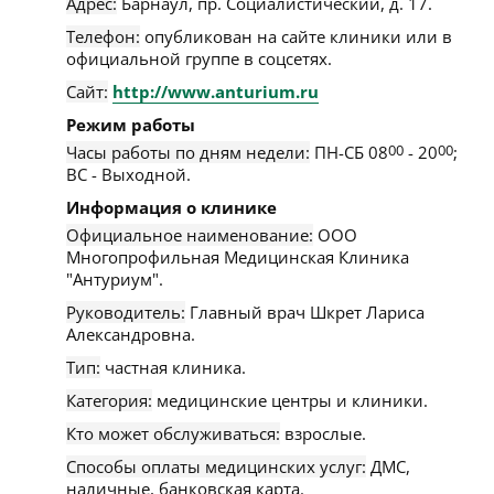
Адрес:
Барнаул
,
пр. Социалистический, д. 17
.
Телефон:
опубликован на сайте клиники или в
официальной группе в соцсетях.
Сайт:
http://www.anturium.ru
Режим работы
Часы работы по дням недели:
ПН-СБ 08
00
- 20
00
;
ВС - Выходной.
Информация о клинике
Официальное наименование:
ООО
Многопрофильная Медицинская Клиника
"Антуриум".
Руководитель:
Главный врач Шкрет Лариса
Александровна.
Тип:
частная клиника.
Категория:
медицинские центры и клиники.
Кто может обслуживаться:
взрослые.
Способы оплаты медицинских услуг:
ДМС,
наличные, банковская карта.