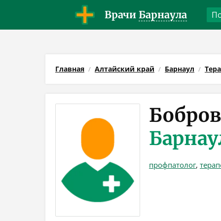
Врачи
Барнаула
Главная
Алтайский край
Барнаул
Тер
Бобров
Барнау
профпатолог
,
терап