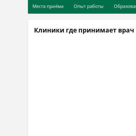
Места приёма
Опыт работы
Образова
Клиники где принимает врач