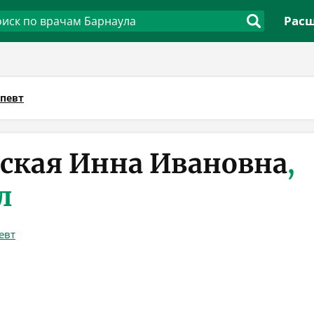
Расш
апевт
ская Инна Ивановна
,
л
евт