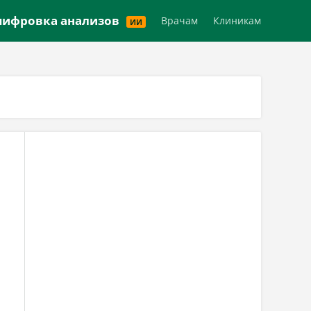
Версия для слабовидящих
ифровка анализов
Врачам
Клиникам
ИИ