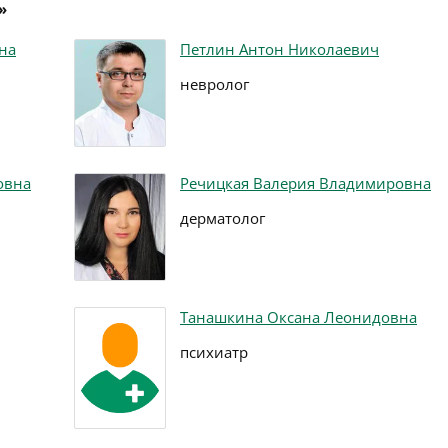
»
на
Петлин Антон Николаевич
невролог
овна
Речицкая Валерия Владимировна
дерматолог
Танашкина Оксана Леонидовна
психиатр