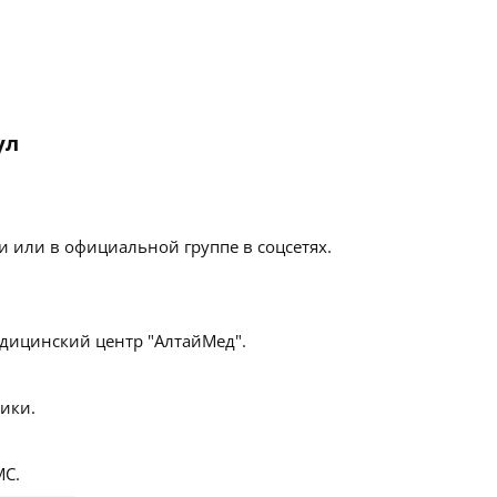
ул
 или в официальной группе в соцсетях.
ицинский центр "АлтайМед".
ики.
С.