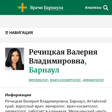
Версия для слабовидящих
Врачи
Барнаула
Анализы
☰ НАВИГАЦИЯ
Речицкая Валерия
Владимировна
,
Барнаул
венеролог
,
врач-косметолог
,
дерматолог
Информация
Речицкая Валерия Владимировна, Барнаул, Алтайский
край, взрослый врач: венеролог, врач-косметолог,
дерматолог, работает в клиниках: Медицинский центр