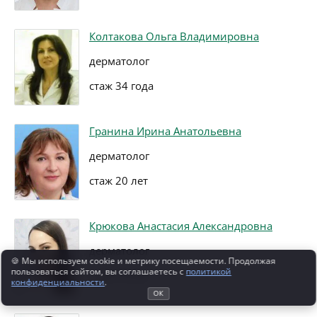
Колтакова Ольга Владимировна
дерматолог
стаж 34 года
Гранина Ирина Анатольевна
дерматолог
стаж 20 лет
Крюкова Анастасия Александровна
дерматолог
🍪 Мы используем cookie и метрику посещаемости. Продолжая
пользоваться сайтом, вы соглашаетесь с
политикой
стаж 10 лет
конфиденциальности
.
ОК