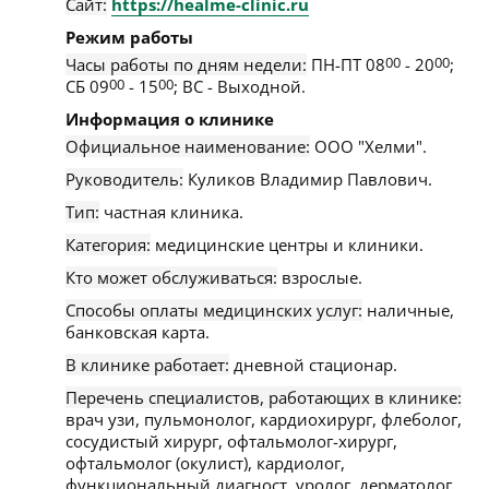
Сайт:
https://healme-clinic.ru
Режим работы
Часы работы по дням недели:
ПН-ПТ 08
00
- 20
00
;
СБ 09
00
- 15
00
; ВС - Выходной.
Информация о клинике
Официальное наименование:
ООО "Хелми".
Руководитель:
Куликов Владимир Павлович.
Тип:
частная клиника.
Категория:
медицинские центры и клиники.
Кто может обслуживаться:
взрослые.
Способы оплаты медицинских услуг:
наличные,
банковская карта.
В клинике работает:
дневной стационар.
Перечень специалистов, работающих в клинике:
врач узи, пульмонолог, кардиохирург, флеболог,
сосудистый хирург, офтальмолог-хирург,
офтальмолог (окулист), кардиолог,
функциональный диагност, уролог, дерматолог,