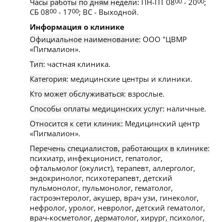
Часы работы по дням недели:
ПН-ПТ 08
00
- 20
00
;
СБ 08
00
- 17
00
; ВС - Выходной.
Информация о клинике
Официальное наименование:
ООО "ЦВМР
«Пигмалион».
Тип:
частная клиника.
Категория:
медицинские центры и клиники.
Кто может обслуживаться:
взрослые.
Способы оплаты медицинских услуг:
наличные.
Относится к сети клиник:
Медицинский центр
«Пигмалион».
Перечень специалистов, работающих в клинике:
психиатр, инфекционист, гепатолог,
офтальмолог (окулист), терапевт, аллерголог,
эндокринолог, психотерапевт, детский
пульмонолог, пульмонолог, гематолог,
гастроэнтеролог, акушер, врач узи, гинеколог,
нефролог, уролог, невролог, детский гематолог,
врач-косметолог, дерматолог, хирург, психолог,