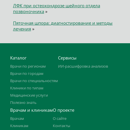
ЛФК при остеохондрозе шейного отдела
позвоночника
»
Пяточная шпора: диагностирование и методы
лечения
»
Каталог
Сервисы
Врачи по регионам
ИИ-расшифровка анализов
Врачи по городам
Врачи по специальностям
Клиники по типам
Медицинские услуги
Полезно знать
Врачам и клиникам
О проекте
Врачам
О сайте
Клиникам
Контакты