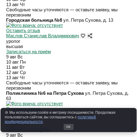
13 авг
Чт
Свободные часы уточняются — оставьте заявку, мы
перезвоним
Городская больница №8
ул. Петра Сухова, д. 13
Оставить отзыв
Маслов Станислав Владимирович
уролог
высшая
Записаться на приём
9 авг
Вс
10 авг
Пн
11 авг
Вт
12 авг
Ср
13 авг
Чт
Свободные часы уточняются — оставьте заявку, мы
перезвоним
Поликлиника №6 на Петра Сухова
ул. Петра Сухова, д.
63
Оставить отзыв
🍪 Мы используем cookie и метрику посещаемости. Продолжая
Ларионова Мария Николаевна
пользоваться сайтом, вы соглашаетесь с
политикой
уролог
конфиденциальности
.
Стаж 7 лет
ОК
Записаться на приём
9 авг
Вс