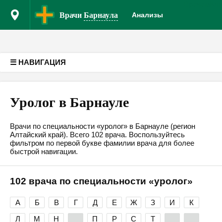
Врачам
Кл
Версия для слабовидящих
Врачи
Барнаула
Анализы
☰ НАВИГАЦИЯ
Уролог в Барнауле
Врачи по специальности «уролог» в Барнауле (регион
Алтайский край). Всего 102 врача. Воспользуйтесь
фильтром по первой букве фамилии врача для более
быстрой навигации.
102 врача по специальности «уролог»
А
Б
В
Г
Д
Е
Ж
З
И
К
Л
М
Н
О
П
Р
С
Т
У
Ф