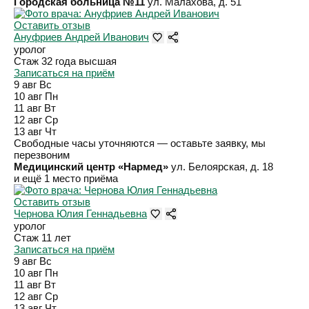
Городская больница №11
ул. Малахова, д. 51
Оставить отзыв
Ануфриев Андрей Иванович
уролог
Стаж 32 года
высшая
Записаться на приём
9 авг
Вс
10 авг
Пн
11 авг
Вт
12 авг
Ср
13 авг
Чт
Свободные часы уточняются — оставьте заявку, мы
перезвоним
Медицинский центр «Нармед»
ул. Белоярская, д. 18
и ещё 1 место приёма
Оставить отзыв
Чернова Юлия Геннадьевна
уролог
Стаж 11 лет
Записаться на приём
9 авг
Вс
10 авг
Пн
11 авг
Вт
12 авг
Ср
13 авг
Чт