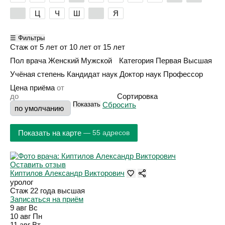
Х
Ц
Ч
Ш
Э
Я
☰ Фильтры
Стаж
от 5 лет
от 10 лет
от 15 лет
Пол врача
Женский
Мужской
Категория
Первая
Высшая
Учёная степень
Кандидат наук
Доктор наук
Профессор
Цена приёма
Сортировка
Показать
Сбросить
Показать на карте
— 55 адресов
Оставить отзыв
Киптилов Александр Викторович
уролог
Стаж 22 года
высшая
Записаться на приём
9 авг
Вс
10 авг
Пн
11 авг
Вт