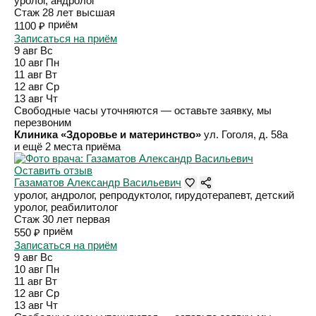
уролог, андролог
Стаж 28 лет
высшая
приём
1100 ₽
Записаться на приём
9 авг
Вс
10 авг
Пн
11 авг
Вт
12 авг
Ср
13 авг
Чт
Свободные часы уточняются — оставьте заявку, мы
перезвоним
Клиника «Здоровье и материнство»
ул. Гоголя, д. 58а
и ещё 2 места приёма
Оставить отзыв
Газаматов Александр Васильевич
уролог, андролог, репродуктолог, гирудотерапевт, детский
уролог, реабилитолог
Стаж 30 лет
первая
приём
550 ₽
Записаться на приём
9 авг
Вс
10 авг
Пн
11 авг
Вт
12 авг
Ср
13 авг
Чт